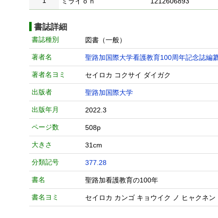
1
ミライｏｎ
1212606893
書誌詳細
書誌種別
図書（一般）
著者名
聖路加国際大学看護教育100周年記念誌編
著者名ヨミ
セイロカ コクサイ ダイガク
出版者
聖路加国際大学
出版年月
2022.3
ページ数
508p
大きさ
31cm
分類記号
377.28
書名
聖路加看護教育の100年
書名ヨミ
セイロカ カンゴ キョウイク ノ ヒャクネン