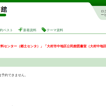
図書館 蔵書検索・予約システム
ロ
ー
約ベスト
新着資料
テーマ資料
資料センター（郷土センタ）」「大村市中地区公民館図書室（大村中地
は予約できません。