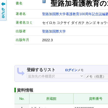
聖路加看護教育の
書名
著者名
聖路加国際大学看護教育100周年記念誌編
著者名ヨミ
セイロカ コクサイ ダイガク カンゴ キョウ
出版者
聖路加国際大学
出版年月
2022.3
登録するリスト
ログイン
メモ
資料情報
No.
所蔵館
資料番号