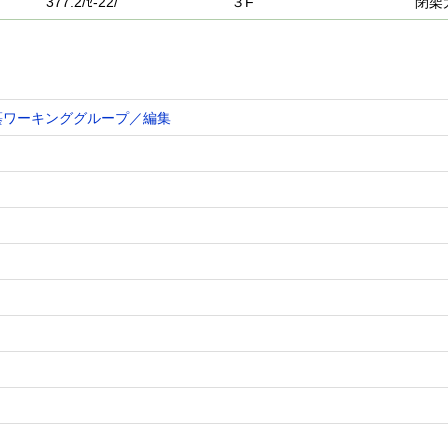
377.2/ｾ-22/
３F
閉架
纂ワーキンググループ／編集