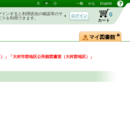
大
中
小
一般
かな
English
0
グインすると利用状況の確認等のサ
ビスを利用できます。
カート
マイ図書館
区）」「大村市郡地区公民館図書室（大村郡地区）」