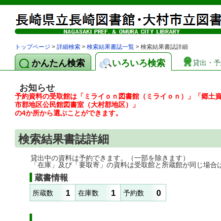
トップページ
>
詳細検索
>
検索結果書誌一覧
> 検索結果書誌詳細
かんたん検索
いろいろ検索
貸出・予
お知らせ
予約資料の受取館は「ミライｏｎ図書館（ミライｏｎ）」「郷土
市郡地区公民館図書室（大村郡地区）」
の4か所から選ぶことができます。
検索結果書誌詳細
貸出中の資料は予約できます。（一部を除きます）
「在庫」及び「要取寄」の資料は受取館と所蔵館が同じ場合
蔵書情報
1
1
0
所蔵数
在庫数
予約数