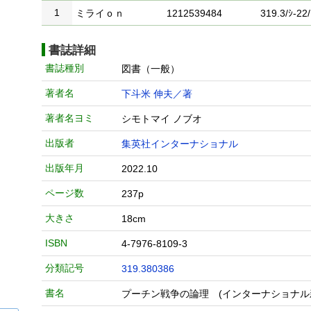
1
ミライｏｎ
1212539484
319.3/ｼ-22/
書誌詳細
書誌種別
図書（一般）
著者名
下斗米 伸夫／著
著者名ヨミ
シモトマイ ノブオ
出版者
集英社インターナショナル
出版年月
2022.10
ページ数
237p
大きさ
18cm
ISBN
4-7976-8109-3
分類記号
319.380386
書名
プーチン戦争の論理 (インターナショナル