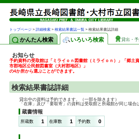
トップページ
>
詳細検索
>
検索結果書誌一覧
> 検索結果書誌詳細
かんたん検索
いろいろ検索
貸出・予
お知らせ
予約資料の受取館は「ミライｏｎ図書館（ミライｏｎ）」「郷土
市郡地区公民館図書室（大村郡地区）」
の4か所から選ぶことができます。
検索結果書誌詳細
貸出中の資料は予約できます。（一部を除きます）
「在庫」及び「要取寄」の資料は受取館と所蔵館が同じ場合
蔵書情報
1
1
0
所蔵数
在庫数
予約数