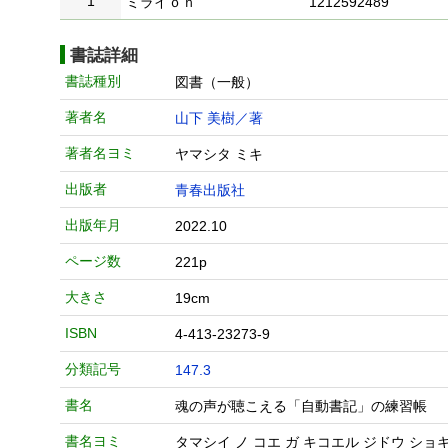
1
ミライｏｎ
1212592489
書誌詳細
書誌種別
図書（一般）
著者名
山下 美樹／著
著者名ヨミ
ヤマシタ ミキ
出版者
青春出版社
出版年月
2022.10
ページ数
221p
大きさ
19cm
ISBN
4-413-23273-9
分類記号
147.3
書名
魂の声が聴こえる「自動書記」の練習帳
書名ヨミ
タマシイ ノ コエ ガ キコエル ジドウ ショ