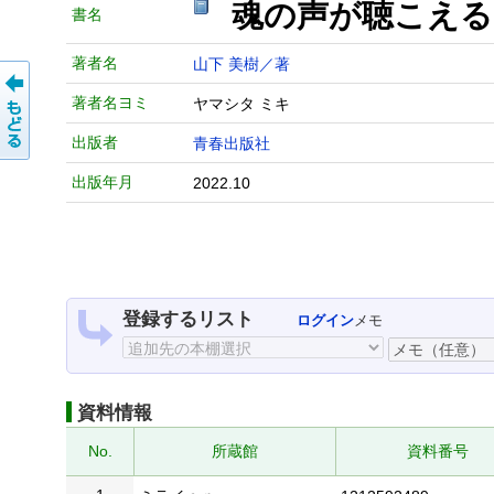
魂の声が聴こえ
書名
著者名
山下 美樹／著
著者名ヨミ
ヤマシタ ミキ
出版者
青春出版社
出版年月
2022.10
登録するリスト
ログイン
メモ
資料情報
No.
所蔵館
資料番号