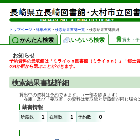
トップページ
>
詳細検索
>
検索結果書誌一覧
> 検索結果書誌詳細
かんたん検索
いろいろ検索
貸出・予
お知らせ
予約資料の受取館は「ミライｏｎ図書館（ミライｏｎ）」「郷土
の4か所から選ぶことができます。
検索結果書誌詳細
貸出中の資料は予約できます。（一部を除きます）
「在庫」及び「要取寄」の資料は受取館と所蔵館が同じ場合
蔵書情報
1
1
0
所蔵数
在庫数
予約数