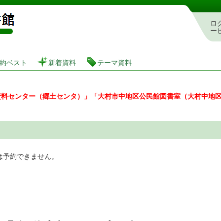
図書館 蔵書検索・予約システム
ロ
ー
約ベスト
新着資料
テーマ資料
資料センター（郷土センタ）」「大村市中地区公民館図書室（大村中地
は予約できません。