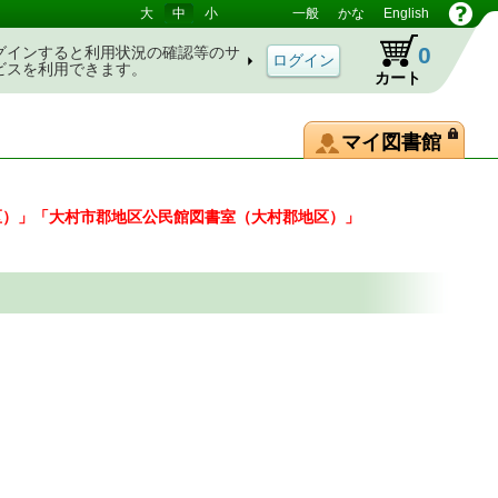
大
中
小
一般
かな
English
0
グインすると利用状況の確認等のサ
ビスを利用できます。
カート
マイ図書館
区）」「大村市郡地区公民館図書室（大村郡地区）」