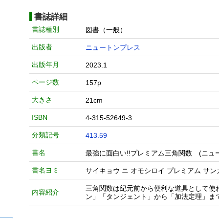
書誌詳細
書誌種別
図書（一般）
出版者
ニュートンプレス
出版年月
2023.1
ページ数
157p
大きさ
21cm
ISBN
4-315-52649-3
分類記号
413.59
書名
最強に面白い!!プレミアム三角関数 (ニュ
書名ヨミ
サイキョウ ニ オモシロイ プレミアム サン
三角関数は紀元前から便利な道具として使
内容紹介
ン」「タンジェント」から「加法定理」ま