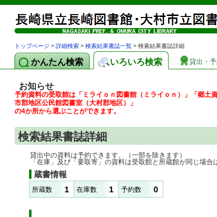
トップページ
>
詳細検索
>
検索結果書誌一覧
> 検索結果書誌詳細
かんたん検索
いろいろ検索
貸出・予
お知らせ
予約資料の受取館は「ミライｏｎ図書館（ミライｏｎ）」「郷土
市郡地区公民館図書室（大村郡地区）」
の4か所から選ぶことができます。
検索結果書誌詳細
貸出中の資料は予約できます。（一部を除きます）
「在庫」及び「要取寄」の資料は受取館と所蔵館が同じ場合
蔵書情報
1
1
0
所蔵数
在庫数
予約数