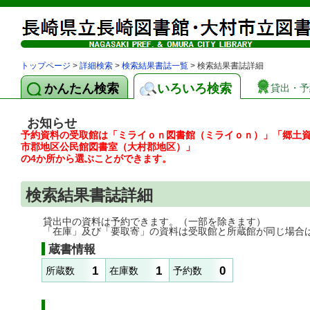
トップページ
>
詳細検索
>
検索結果書誌一覧
> 検索結果書誌詳細
かんたん検索
いろいろ検索
貸出・予
お知らせ
予約資料の受取館は「ミライｏｎ図書館（ミライｏｎ）」「郷土
市郡地区公民館図書室（大村郡地区）」
の4か所から選ぶことができます。
検索結果書誌詳細
貸出中の資料は予約できます。（一部を除きます）
「在庫」及び「要取寄」の資料は受取館と所蔵館が同じ場合
蔵書情報
1
1
0
所蔵数
在庫数
予約数