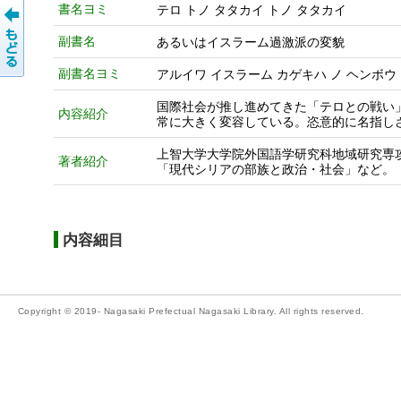
書名ヨミ
テロ トノ タタカイ トノ タタカイ
副書名
あるいはイスラーム過激派の変貌
副書名ヨミ
アルイワ イスラーム カゲキハ ノ ヘンボウ
国際社会が推し進めてきた「テロとの戦い
内容紹介
常に大きく変容している。恣意的に名指し
上智大学大学院外国語学研究科地域研究専
著者紹介
「現代シリアの部族と政治・社会」など。
内容細目
Copyright © 2019- Nagasaki Prefectual Nagasaki Library. All rights reserved.