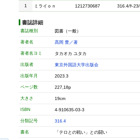
1
ミライｏｎ
1212730687
316.4/ﾀ-23/
書誌詳細
書誌種別
図書（一般）
著者名
髙岡 豊／著
著者名ヨミ
タカオカ ユタカ
出版者
東京外国語大学出版会
出版年月
2023.3
ページ数
227,18p
大きさ
19cm
ISBN
4-910635-03-3
分類記号
316.4
書名
「テロとの戦い」との闘い