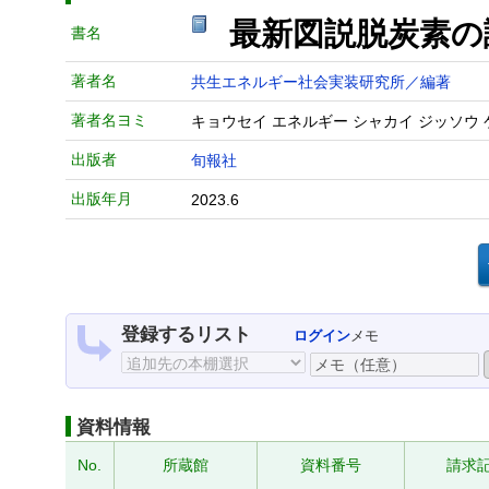
最新図説脱炭素の論点
書名
著者名
共生エネルギー社会実装研究所／編著
著者名ヨミ
キョウセイ エネルギー シャカイ ジッソウ
出版者
旬報社
出版年月
2023.6
登録するリスト
ログイン
メモ
資料情報
No.
所蔵館
資料番号
請求