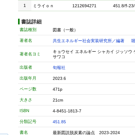
1
ミライｏｎ
1212694271
451.8/ｻ-23/
書誌詳細
書誌種別
図書（一般）
著者名
共生エネルギー社会実装研究所／編著
堀
キョウセイ エネルギー シャカイ ジッソウ
著者名ヨミ
サワコ
出版者
旬報社
出版年月
2023.6
ページ数
471p
大きさ
21cm
ISBN
4-8451-1813-7
分類記号
451.85
書名
最新図説脱炭素の論点 2023-2024