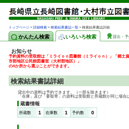
トップページ
>
詳細検索
>
検索結果書誌一覧
> 検索結果書誌詳細
かんたん検索
いろいろ検索
貸出・予
お知らせ
予約資料の受取館は「ミライｏｎ図書館（ミライｏｎ）」「郷土
市郡地区公民館図書室（大村郡地区）」
の4か所から選ぶことができます。
検索結果書誌詳細
貸出中の資料は予約できます。（一部を除きます）
「在庫」及び「要取寄」の資料は受取館と所蔵館が同じ場合
蔵書情報
1
1
0
所蔵数
在庫数
予約数