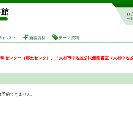
図書館 蔵書検索・予約システム
ロ
ー
約ベスト
新着資料
テーマ資料
資料センター（郷土センタ）」「大村市中地区公民館図書室（大村中地
は予約できません。