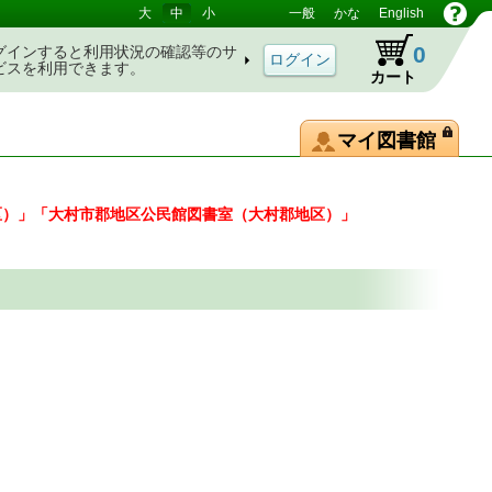
大
中
小
一般
かな
English
0
グインすると利用状況の確認等のサ
ビスを利用できます。
カート
マイ図書館
区）」「大村市郡地区公民館図書室（大村郡地区）」