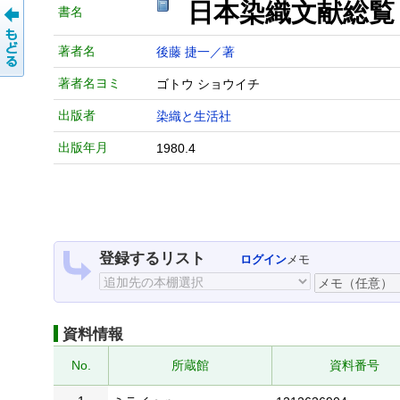
日本染織文献総
書名
著者名
後藤 捷一／著
著者名ヨミ
ゴトウ ショウイチ
出版者
染織と生活社
出版年月
1980.4
登録するリスト
ログイン
メモ
資料情報
No.
所蔵館
資料番号