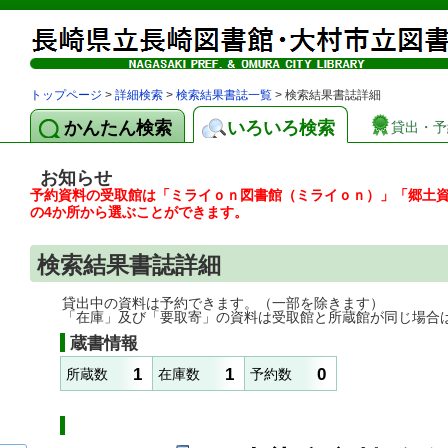
トップページ
>
詳細検索
>
検索結果書誌一覧
> 検索結果書誌詳細
かんたん検索
いろいろ検索
貸出・予
お知らせ
予約資料の受取館は「ミライｏｎ図書館（ミライｏｎ）」「郷土
の4か所から選ぶことができます。
検索結果書誌詳細
貸出中の資料は予約できます。（一部を除きます）
「在庫」及び「要取寄」の資料は受取館と所蔵館が同じ場合
蔵書情報
1
1
0
所蔵数
在庫数
予約数