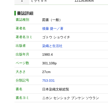
1
ミライｏｎ
1212636904
書誌詳細
書誌種別
図書（一般）
著者名
後藤 捷一／著
著者名ヨミ
ゴトウ ショウイチ
出版者
染織と生活社
出版年月
1980.4
ページ数
301,108p
大きさ
27cm
分類記号
753.031
書名
日本染織文献総覧
書名ヨミ
ニホン センショク ブンケン ソウラン