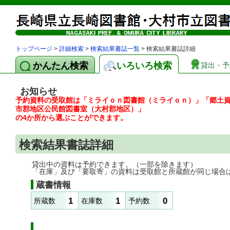
トップページ
>
詳細検索
>
検索結果書誌一覧
> 検索結果書誌詳細
かんたん検索
いろいろ検索
貸出・予
お知らせ
予約資料の受取館は「ミライｏｎ図書館（ミライｏｎ）」「郷土
市郡地区公民館図書室（大村郡地区）」
の4か所から選ぶことができます。
検索結果書誌詳細
貸出中の資料は予約できます。（一部を除きます）
「在庫」及び「要取寄」の資料は受取館と所蔵館が同じ場合
蔵書情報
1
1
0
所蔵数
在庫数
予約数