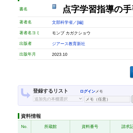
点字学習指導の手
書名
著者名
文部科学省／[編]
著者名ヨミ
モンブ カガクショウ
出版者
ジアース教育新社
出版年月
2023.10
登録するリスト
ログイン
メモ
資料情報
No.
所蔵館
資料番号
請求