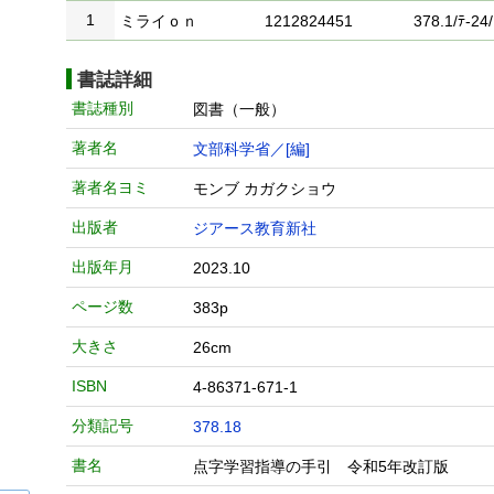
1
ミライｏｎ
1212824451
378.1/ﾃ-24/
書誌詳細
書誌種別
図書（一般）
著者名
文部科学省／[編]
著者名ヨミ
モンブ カガクショウ
出版者
ジアース教育新社
出版年月
2023.10
ページ数
383p
大きさ
26cm
ISBN
4-86371-671-1
分類記号
378.18
書名
点字学習指導の手引 令和5年改訂版