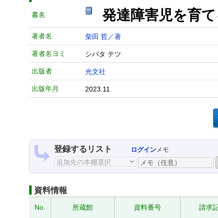
発達障害児を育て
書名
著者名
柴田 哲／著
著者名ヨミ
シバタ テツ
出版者
光文社
出版年月
2023.11
登録するリスト
ログイン
メモ
資料情報
No.
所蔵館
資料番号
請求