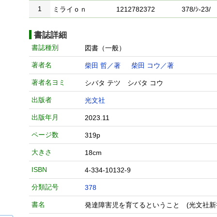
1
ミライｏｎ
1212782372
378/ｼ-23/
書誌詳細
書誌種別
図書（一般）
著者名
柴田 哲／著
柴田 コウ／著
著者名ヨミ
シバタ テツ シバタ コウ
出版者
光文社
出版年月
2023.11
ページ数
319p
大きさ
18cm
ISBN
4-334-10132-9
分類記号
378
書名
発達障害児を育てるということ (光文社新