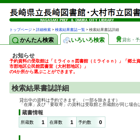
トップページ
>
詳細検索
>
検索結果書誌一覧
> 検索結果書誌詳細
かんたん検索
いろいろ検索
貸出・予
お知らせ
予約資料の受取館は「ミライｏｎ図書館（ミライｏｎ）」「郷土
市郡地区公民館図書室（大村郡地区）」
の4か所から選ぶことができます。
検索結果書誌詳細
貸出中の資料は予約できます。（一部を除きます）
「在庫」及び「要取寄」の資料は受取館と所蔵館が同じ場合
蔵書情報
1
1
0
所蔵数
在庫数
予約数