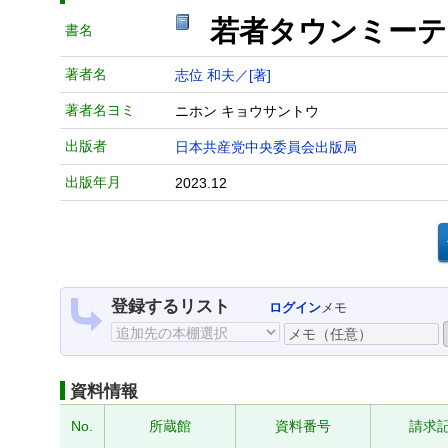
若者タウンミー
書名
著者名
志位 和夫／[著]
著者名ヨミ
ニホン キョウサントウ
出版者
日本共産党中央委員会出版局
出版年月
2023.12
登録するリスト
ログイン
メモ
資料情報
No.
所蔵館
資料番号
請求