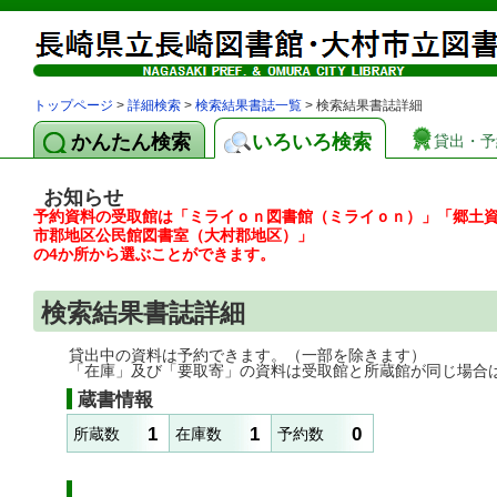
トップページ
>
詳細検索
>
検索結果書誌一覧
> 検索結果書誌詳細
かんたん検索
いろいろ検索
貸出・予
お知らせ
予約資料の受取館は「ミライｏｎ図書館（ミライｏｎ）」「郷土
市郡地区公民館図書室（大村郡地区）」
の4か所から選ぶことができます。
検索結果書誌詳細
貸出中の資料は予約できます。（一部を除きます）
「在庫」及び「要取寄」の資料は受取館と所蔵館が同じ場合
蔵書情報
1
1
0
所蔵数
在庫数
予約数