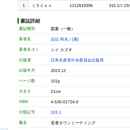
1
ミライｏｎ
1212819396
315.1/ｼ-23/
書誌詳細
書誌種別
図書（一般）
著者名
志位 和夫／[著]
著者名ヨミ
シイ カズオ
出版者
日本共産党中央委員会出版局
出版年月
2023.12
ページ数
101p
大きさ
21cm
ISBN
4-530-01724-0
分類記号
315.1
書名
若者タウンミーティング