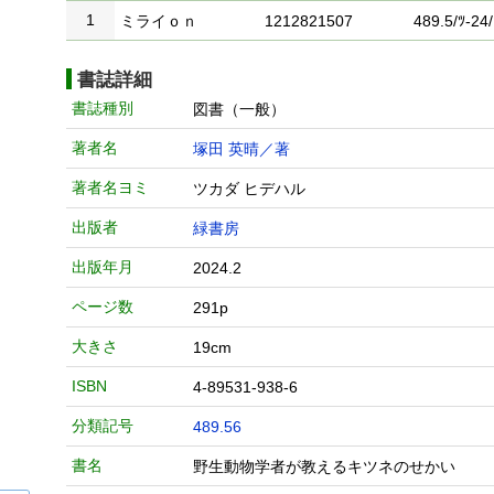
1
ミライｏｎ
1212821507
489.5/ﾂ-24/
書誌詳細
書誌種別
図書（一般）
著者名
塚田 英晴／著
著者名ヨミ
ツカダ ヒデハル
出版者
緑書房
出版年月
2024.2
ページ数
291p
大きさ
19cm
ISBN
4-89531-938-6
分類記号
489.56
書名
野生動物学者が教えるキツネのせかい