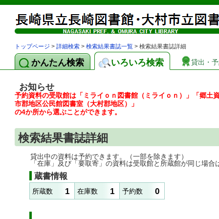
トップページ
>
詳細検索
>
検索結果書誌一覧
> 検索結果書誌詳細
かんたん検索
いろいろ検索
貸出・予
お知らせ
予約資料の受取館は「ミライｏｎ図書館（ミライｏｎ）」「郷土
市郡地区公民館図書室（大村郡地区）」
の4か所から選ぶことができます。
検索結果書誌詳細
貸出中の資料は予約できます。（一部を除きます）
「在庫」及び「要取寄」の資料は受取館と所蔵館が同じ場合
蔵書情報
1
1
0
所蔵数
在庫数
予約数