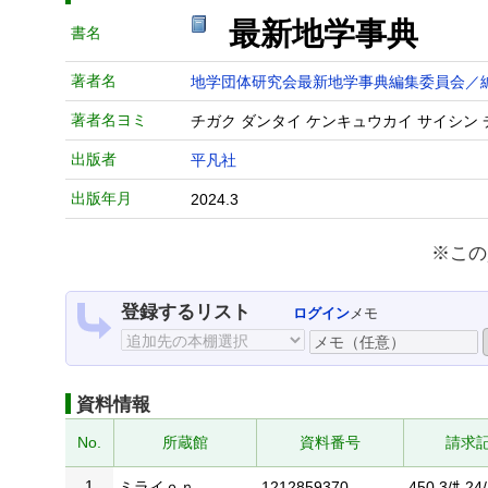
最新地学事典
書名
著者名
地学団体研究会最新地学事典編集委員会／
著者名ヨミ
チガク ダンタイ ケンキュウカイ サイシン 
出版者
平凡社
出版年月
2024.3
※この
登録するリスト
ログイン
メモ
資料情報
No.
所蔵館
資料番号
請求
1
ミライｏｎ
1212859370
450.3/ｻ-24