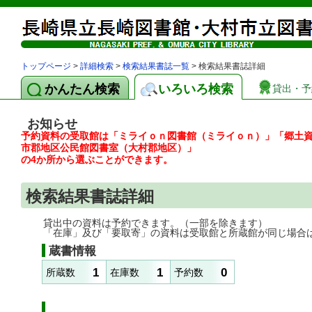
トップページ
>
詳細検索
>
検索結果書誌一覧
> 検索結果書誌詳細
かんたん検索
いろいろ検索
貸出・予
お知らせ
予約資料の受取館は「ミライｏｎ図書館（ミライｏｎ）」「郷土
市郡地区公民館図書室（大村郡地区）」
の4か所から選ぶことができます。
検索結果書誌詳細
貸出中の資料は予約できます。（一部を除きます）
「在庫」及び「要取寄」の資料は受取館と所蔵館が同じ場合
蔵書情報
1
1
0
所蔵数
在庫数
予約数