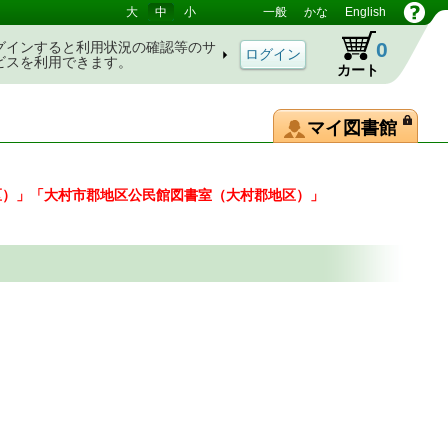
大
中
小
一般
かな
English
0
グインすると利用状況の確認等のサ
ビスを利用できます。
カート
マイ図書館
区）」「大村市郡地区公民館図書室（大村郡地区）」