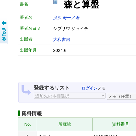
森と算盤
書名
著者名
渋沢 寿一／著
著者名ヨミ
シブサワ ジュイチ
出版者
大和書房
出版年月
2024.6
登録するリスト
ログイン
メモ
資料情報
No.
所蔵館
資料番号