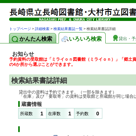
トップページ
>
詳細検索
>
検索結果書誌一覧
> 検索結果書誌詳細
かんたん検索
いろいろ検索
貸出・予
お知らせ
予約資料の受取館は「ミライｏｎ図書館（ミライｏｎ）」「郷土
の4か所から選ぶことができます。
検索結果書誌詳細
貸出中の資料は予約できます。（一部を除きます）
「在庫」及び「要取寄」の資料は受取館と所蔵館が同じ場合
蔵書情報
1
1
0
所蔵数
在庫数
予約数