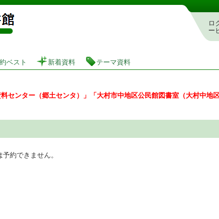
図書館 蔵書検索・予約システム
ロ
ー
約ベスト
新着資料
テーマ資料
資料センター（郷土センタ）」「大村市中地区公民館図書室（大村中地
は予約できません。