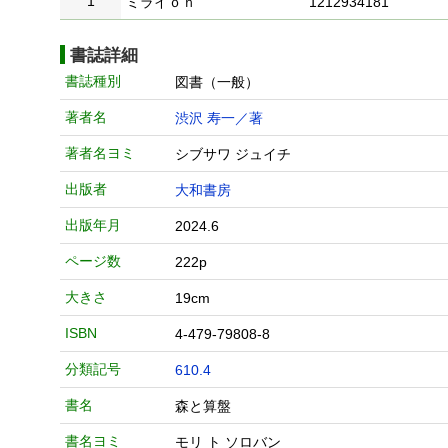
1
ミライｏｎ
1212934181
書誌詳細
書誌種別
図書（一般）
著者名
渋沢 寿一／著
著者名ヨミ
シブサワ ジュイチ
出版者
大和書房
出版年月
2024.6
ページ数
222p
大きさ
19cm
ISBN
4-479-79808-8
分類記号
610.4
書名
森と算盤
書名ヨミ
モリ ト ソロバン