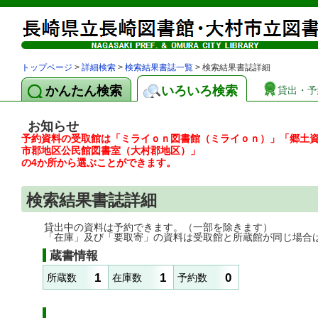
トップページ
>
詳細検索
>
検索結果書誌一覧
> 検索結果書誌詳細
かんたん検索
いろいろ検索
貸出・予
お知らせ
予約資料の受取館は「ミライｏｎ図書館（ミライｏｎ）」「郷土
市郡地区公民館図書室（大村郡地区）」
の4か所から選ぶことができます。
検索結果書誌詳細
貸出中の資料は予約できます。（一部を除きます）
「在庫」及び「要取寄」の資料は受取館と所蔵館が同じ場合
蔵書情報
1
1
0
所蔵数
在庫数
予約数