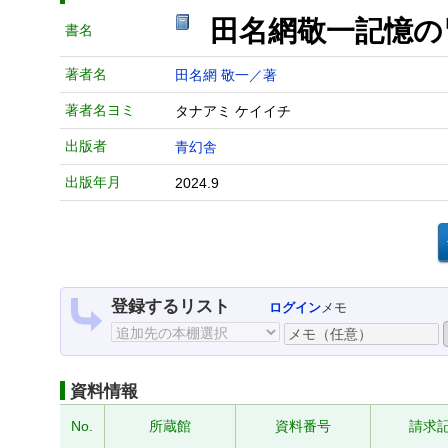
田名網敬一記憶の
書名
著者名
田名網 敬一／著
著者名ヨミ
タナアミ ケイイチ
出版者
青幻舎
出版年月
2024.9
登録するリスト
ログイン
メモ
資料情報
No.
所蔵館
資料番号
請求