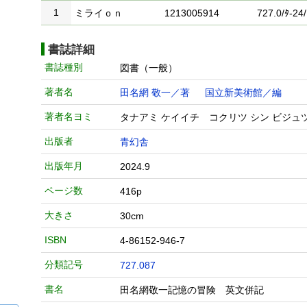
1
ミライｏｎ
1213005914
727.0/ﾀ-24/
書誌詳細
書誌種別
図書（一般）
著者名
田名網 敬一／著
国立新美術館／編
著者名ヨミ
タナアミ ケイイチ コクリツ シン ビジュ
出版者
青幻舎
出版年月
2024.9
ページ数
416p
大きさ
30cm
ISBN
4-86152-946-7
分類記号
727.087
書名
田名網敬一記憶の冒険 英文併記