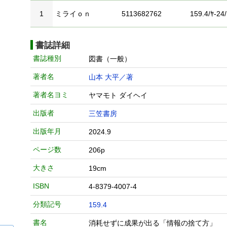
1
ミライｏｎ
5113682762
159.4/ﾔ-24/
書誌詳細
書誌種別
図書（一般）
著者名
山本 大平／著
著者名ヨミ
ヤマモト ダイヘイ
出版者
三笠書房
出版年月
2024.9
ページ数
206p
大きさ
19cm
ISBN
4-8379-4007-4
分類記号
159.4
書名
消耗せずに成果が出る「情報の捨て方」