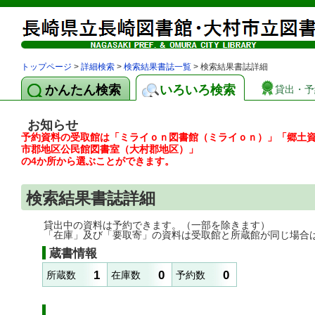
トップページ
>
詳細検索
>
検索結果書誌一覧
> 検索結果書誌詳細
かんたん検索
いろいろ検索
貸出・予
お知らせ
予約資料の受取館は「ミライｏｎ図書館（ミライｏｎ）」「郷土
市郡地区公民館図書室（大村郡地区）」
の4か所から選ぶことができます。
検索結果書誌詳細
貸出中の資料は予約できます。（一部を除きます）
「在庫」及び「要取寄」の資料は受取館と所蔵館が同じ場合
蔵書情報
1
0
0
所蔵数
在庫数
予約数