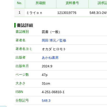
No.
所蔵館
資料番号
請求
1
ミライｏｎ
1213019776
548.3/ｺ-24
書誌詳細
書誌種別
図書（一般）
著者名
岡田 博元／監修
著者名ヨミ
オカダ ヒロモト
出版者
あかね書房
出版年月
2024.9
ページ数
47p
大きさ
31cm
ISBN
4-251-06810-1
分類記号
548.3