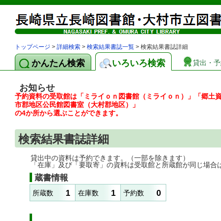
トップページ
>
詳細検索
>
検索結果書誌一覧
> 検索結果書誌詳細
かんたん検索
いろいろ検索
貸出・予
お知らせ
予約資料の受取館は「ミライｏｎ図書館（ミライｏｎ）」「郷土
市郡地区公民館図書室（大村郡地区）」
の4か所から選ぶことができます。
検索結果書誌詳細
貸出中の資料は予約できます。（一部を除きます）
「在庫」及び「要取寄」の資料は受取館と所蔵館が同じ場合
蔵書情報
1
1
0
所蔵数
在庫数
予約数