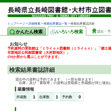
トップページ
>
詳細検索
>
検索結果書誌一覧
> 検索結果書誌詳細
かんたん検索
いろいろ検索
貸出・予
お知らせ
予約資料の受取館は「ミライｏｎ図書館（ミライｏｎ）」「郷土
市郡地区公民館図書室（大村郡地区）」
の4か所から選ぶことができます。
検索結果書誌詳細
貸出中の資料は予約できます。（一部を除きます）
「在庫」及び「要取寄」の資料は受取館と所蔵館が同じ場合
蔵書情報
1
1
0
所蔵数
在庫数
予約数