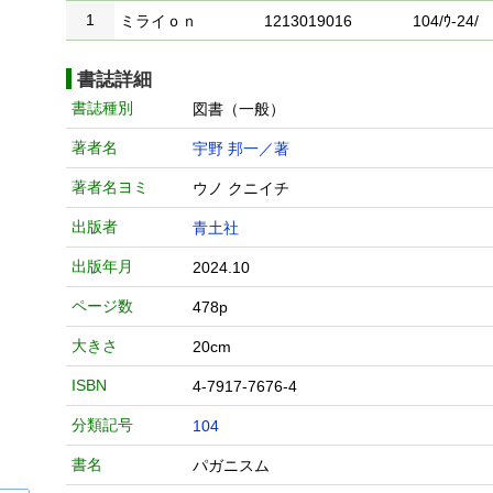
1
ミライｏｎ
1213019016
104/ｳ-24/
書誌詳細
書誌種別
図書（一般）
著者名
宇野 邦一／著
著者名ヨミ
ウノ クニイチ
出版者
青土社
出版年月
2024.10
ページ数
478p
大きさ
20cm
ISBN
4-7917-7676-4
分類記号
104
書名
パガニスム