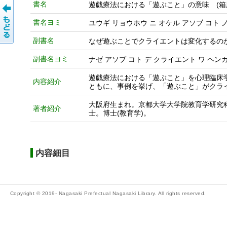
書名
遊戯療法における「遊ぶこと」の意味 (箱
書名ヨミ
ユウギ リョウホウ ニ オケル アソブ コト 
副書名
なぜ遊ぶことでクライエントは変化するの
副書名ヨミ
ナゼ アソブ コト デ クライエント ワ ヘンカ
遊戯療法における「遊ぶこと」を心理臨床
内容紹介
ともに、事例を挙げ、「遊ぶこと」がクラ
大阪府生まれ。京都大学大学院教育学研究
著者紹介
士。博士(教育学)。
内容細目
Copyright © 2019- Nagasaki Prefectual Nagasaki Library. All rights reserved.