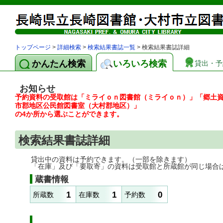
トップページ
>
詳細検索
>
検索結果書誌一覧
> 検索結果書誌詳細
かんたん検索
いろいろ検索
貸出・予
お知らせ
予約資料の受取館は「ミライｏｎ図書館（ミライｏｎ）」「郷土
市郡地区公民館図書室（大村郡地区）」
の4か所から選ぶことができます。
検索結果書誌詳細
貸出中の資料は予約できます。（一部を除きます）
「在庫」及び「要取寄」の資料は受取館と所蔵館が同じ場合
蔵書情報
1
1
0
所蔵数
在庫数
予約数