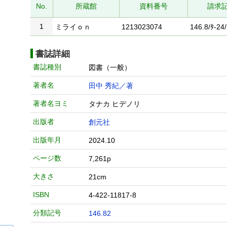
No.
所蔵館
資料番号
請求
1
ミライｏｎ
1213023074
146.8/ﾀ-24/
書誌詳細
書誌種別
図書（一般）
著者名
田中 秀紀／著
著者名ヨミ
タナカ ヒデノリ
出版者
創元社
出版年月
2024.10
ページ数
7,261p
大きさ
21cm
ISBN
4-422-11817-8
分類記号
146.82