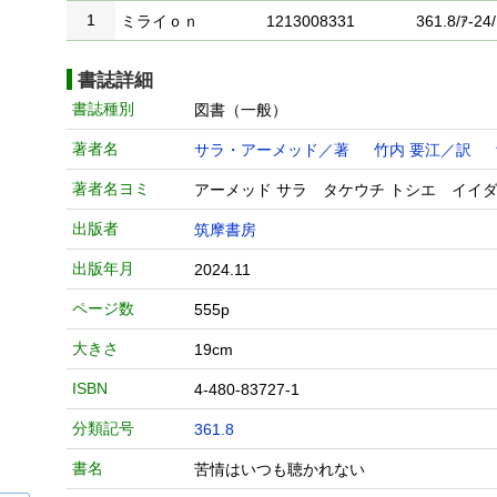
1
ミライｏｎ
1213008331
361.8/ｱ-24/
書誌詳細
書誌種別
図書（一般）
著者名
サラ・アーメッド／著
竹内 要江／訳
著者名ヨミ
アーメッド サラ タケウチ トシエ イイダ
出版者
筑摩書房
出版年月
2024.11
ページ数
555p
大きさ
19cm
ISBN
4-480-83727-1
分類記号
361.8
書名
苦情はいつも聴かれない