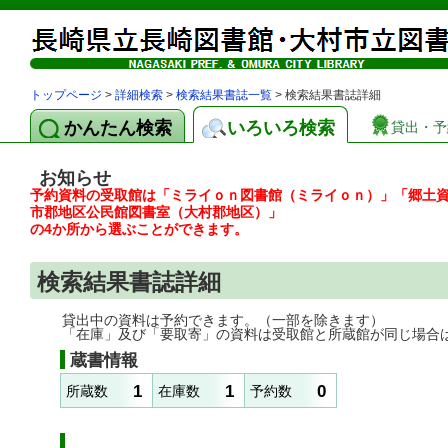
トップページ
>
詳細検索
>
検索結果書誌一覧
> 検索結果書誌詳細
かんたん検索
いろいろ検索
貸出・予
お知らせ
予約資料の受取館は「ミライｏｎ図書館（ミライｏｎ）」「郷土
市郡地区公民館図書室（大村郡地区）」
の4か所から選ぶことができます。
検索結果書誌詳細
貸出中の資料は予約できます。（一部を除きます）
「在庫」及び「要取寄」の資料は受取館と所蔵館が同じ場合
蔵書情報
1
1
0
所蔵数
在庫数
予約数