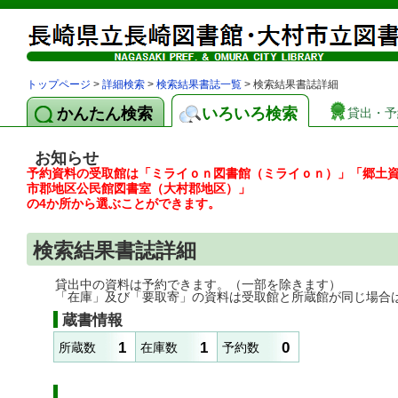
トップページ
>
詳細検索
>
検索結果書誌一覧
> 検索結果書誌詳細
かんたん検索
いろいろ検索
貸出・予
お知らせ
予約資料の受取館は「ミライｏｎ図書館（ミライｏｎ）」「郷土
市郡地区公民館図書室（大村郡地区）」
の4か所から選ぶことができます。
検索結果書誌詳細
貸出中の資料は予約できます。（一部を除きます）
「在庫」及び「要取寄」の資料は受取館と所蔵館が同じ場合
蔵書情報
1
1
0
所蔵数
在庫数
予約数