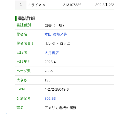
1
ミライｏｎ
1213107386
302.5/ﾎ-25/
書誌詳細
書誌種別
図書（一般）
著者名
本田 浩邦／著
著者名ヨミ
ホンダ ヒロクニ
出版者
大月書店
出版年月
2025.4
ページ数
285p
大きさ
19cm
ISBN
4-272-15049-6
分類記号
302.53
書名
アメリカ危機の省察