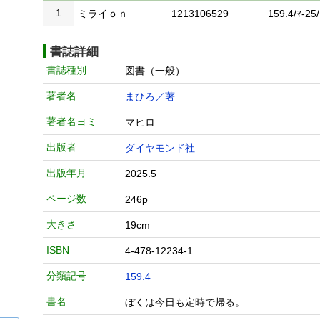
1
ミライｏｎ
1213106529
159.4/ﾏ-25/
書誌詳細
書誌種別
図書（一般）
著者名
まひろ／著
著者名ヨミ
マヒロ
出版者
ダイヤモンド社
出版年月
2025.5
ページ数
246p
大きさ
19cm
ISBN
4-478-12234-1
分類記号
159.4
書名
ぼくは今日も定時で帰る。