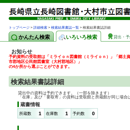
トップページ
>
詳細検索
>
検索結果書誌一覧
> 検索結果書誌詳細
かんたん検索
いろいろ検索
貸出・予
お知らせ
予約資料の受取館は「ミライｏｎ図書館（ミライｏｎ）」「郷土
市郡地区公民館図書室（大村郡地区）」
の4か所から選ぶことができます。
検索結果書誌詳細
貸出中の資料は予約できます。（一部を除きます）
「在庫」及び「要取寄」の資料は受取館と所蔵館が同じ場合
蔵書情報
1
1
0
所蔵数
在庫数
予約数