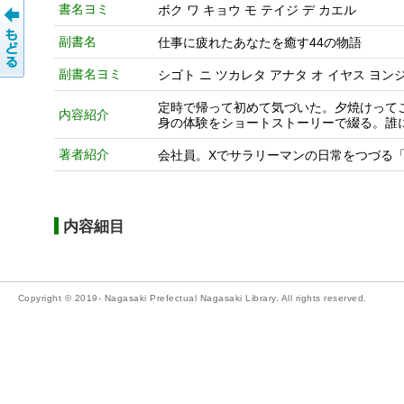
書名ヨミ
ボク ワ キョウ モ テイジ デ カエル
副書名
仕事に疲れたあなたを癒す44の物語
副書名ヨミ
シゴト ニ ツカレタ アナタ オ イヤス ヨン
定時で帰って初めて気づいた。夕焼けって
内容紹介
身の体験をショートストーリーで綴る。誰
著者紹介
会社員。Xでサラリーマンの日常をつづる
内容細目
Copyright © 2019- Nagasaki Prefectual Nagasaki Library. All rights reserved.