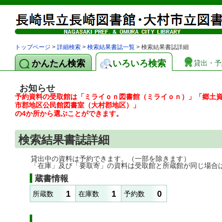
トップページ
>
詳細検索
>
検索結果書誌一覧
> 検索結果書誌詳細
かんたん検索
いろいろ検索
貸出・予
お知らせ
予約資料の受取館は「ミライｏｎ図書館（ミライｏｎ）」「郷土
市郡地区公民館図書室（大村郡地区）」
の4か所から選ぶことができます。
検索結果書誌詳細
貸出中の資料は予約できます。（一部を除きます）
「在庫」及び「要取寄」の資料は受取館と所蔵館が同じ場合
蔵書情報
1
1
0
所蔵数
在庫数
予約数