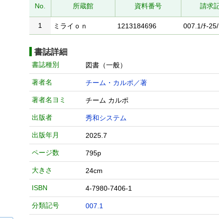
No.
所蔵館
資料番号
請求
1
ミライｏｎ
1213184696
007.1/ﾁ-25/
書誌詳細
書誌種別
図書（一般）
著者名
チーム・カルポ／著
著者名ヨミ
チーム カルポ
出版者
秀和システム
出版年月
2025.7
ページ数
795p
大きさ
24cm
ISBN
4-7980-7406-1
分類記号
007.1