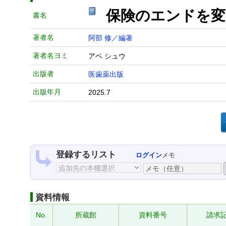
保険のエンドを変
書名
著者名
阿部 修／編著
著者名ヨミ
アベ シュウ
出版者
医歯薬出版
出版年月
2025.7
登録するリスト
ログイン
メモ
資料情報
No.
所蔵館
資料番号
請求