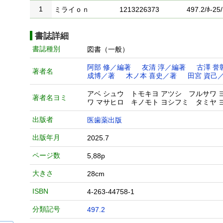
1
ミライｏｎ
1213226373
497.2/ﾎ-25/
書誌詳細
書誌種別
図書（一般）
阿部 修／編著
友清 淳／編著
古澤 誉
著者名
成博／著
木ノ本 喜史／著
田宮 資己
アベ シュウ トモキヨ アツシ フルサワ 
著者名ヨミ
ワ マサヒロ キノモト ヨシフミ タミヤ 
出版者
医歯薬出版
出版年月
2025.7
ページ数
5,88p
大きさ
28cm
ISBN
4-263-44758-1
分類記号
497.2