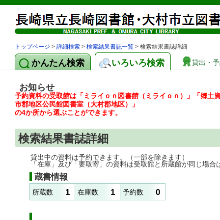
トップページ
>
詳細検索
>
検索結果書誌一覧
> 検索結果書誌詳細
かんたん検索
いろいろ検索
貸出・予
お知らせ
予約資料の受取館は「ミライｏｎ図書館（ミライｏｎ）」「郷土
市郡地区公民館図書室（大村郡地区）」
の4か所から選ぶことができます。
検索結果書誌詳細
貸出中の資料は予約できます。（一部を除きます）
「在庫」及び「要取寄」の資料は受取館と所蔵館が同じ場合
蔵書情報
1
1
0
所蔵数
在庫数
予約数