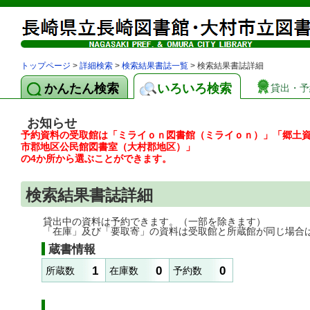
トップページ
>
詳細検索
>
検索結果書誌一覧
> 検索結果書誌詳細
かんたん検索
いろいろ検索
貸出・予
お知らせ
予約資料の受取館は「ミライｏｎ図書館（ミライｏｎ）」「郷土
市郡地区公民館図書室（大村郡地区）」
の4か所から選ぶことができます。
検索結果書誌詳細
貸出中の資料は予約できます。（一部を除きます）
「在庫」及び「要取寄」の資料は受取館と所蔵館が同じ場合
蔵書情報
1
0
0
所蔵数
在庫数
予約数