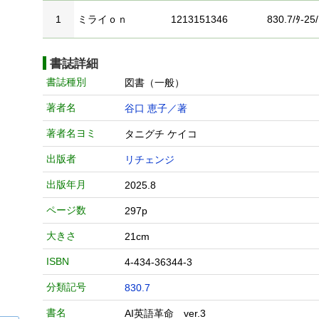
1
ミライｏｎ
1213151346
830.7/ﾀ-25/
書誌詳細
書誌種別
図書（一般）
著者名
谷口 恵子／著
著者名ヨミ
タニグチ ケイコ
出版者
リチェンジ
出版年月
2025.8
ページ数
297p
大きさ
21cm
ISBN
4-434-36344-3
分類記号
830.7
書名
AI英語革命 ver.3