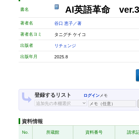
AI英語革命 ver.
書名
著者名
谷口 恵子／著
著者名ヨミ
タニグチ ケイコ
出版者
リチェンジ
出版年月
2025.8
登録するリスト
ログイン
メモ
資料情報
No.
所蔵館
資料番号
請求