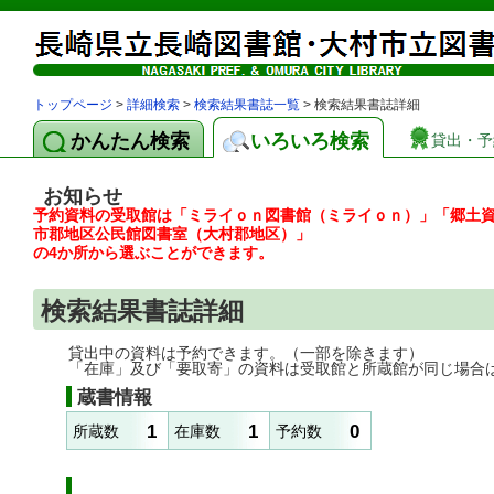
トップページ
>
詳細検索
>
検索結果書誌一覧
> 検索結果書誌詳細
かんたん検索
いろいろ検索
貸出・予
お知らせ
予約資料の受取館は「ミライｏｎ図書館（ミライｏｎ）」「郷土
市郡地区公民館図書室（大村郡地区）」
の4か所から選ぶことができます。
検索結果書誌詳細
貸出中の資料は予約できます。（一部を除きます）
「在庫」及び「要取寄」の資料は受取館と所蔵館が同じ場合
蔵書情報
1
1
0
所蔵数
在庫数
予約数