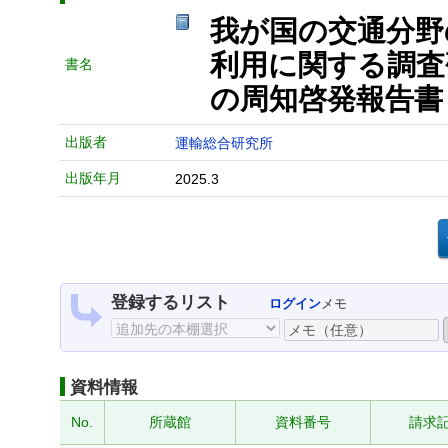
我が国の交通分野
利用に関する調査
書名
の周知啓発報告書
出版者
運輸総合研究所
出版年月
2025.3
登録するリスト
ログイン
メモ
資料情報
No.
所蔵館
資料番号
請求