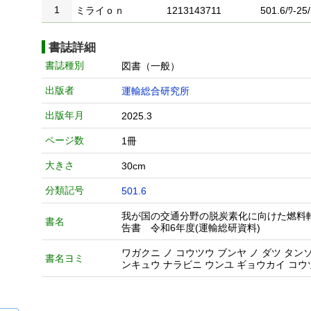
1
ミライｏｎ
1213143711
501.6/ﾜ-25/
書誌詳細
書誌種別
図書（一般）
出版者
運輸総合研究所
出版年月
2025.3
ページ数
1冊
大きさ
30cm
分類記号
501.6
我が国の交通分野の脱炭素化に向けた燃料
書名
告書 令和6年度(運輸総研資料)
ワガクニ ノ コウツウ ブンヤ ノ ダツ タン
書名ヨミ
ンキュウ ナラビニ ウンユ ギョウカイ コウ