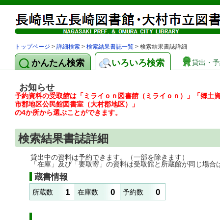
トップページ
>
詳細検索
>
検索結果書誌一覧
> 検索結果書誌詳細
かんたん検索
いろいろ検索
貸出・予
お知らせ
予約資料の受取館は「ミライｏｎ図書館（ミライｏｎ）」「郷土
市郡地区公民館図書室（大村郡地区）」
の4か所から選ぶことができます。
検索結果書誌詳細
貸出中の資料は予約できます。（一部を除きます）
「在庫」及び「要取寄」の資料は受取館と所蔵館が同じ場合
蔵書情報
1
0
0
所蔵数
在庫数
予約数