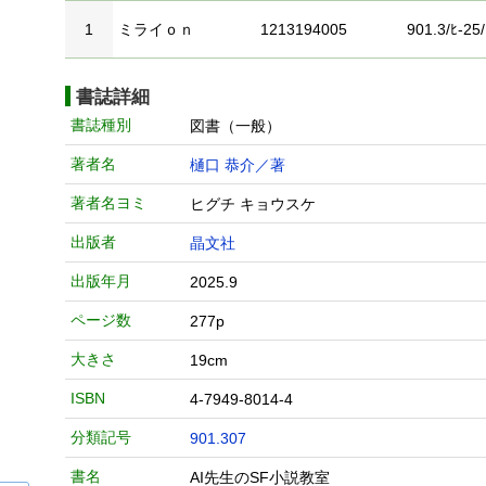
1
ミライｏｎ
1213194005
901.3/ﾋ-25/
書誌詳細
書誌種別
図書（一般）
著者名
樋口 恭介／著
著者名ヨミ
ヒグチ キョウスケ
出版者
晶文社
出版年月
2025.9
ページ数
277p
大きさ
19cm
ISBN
4-7949-8014-4
分類記号
901.307
書名
AI先生のSF小説教室