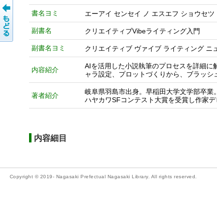
書名ヨミ
エーアイ センセイ ノ エスエフ ショウセツ
副書名
クリエイティブVibeライティング入門
副書名ヨミ
クリエイティブ ヴァイブ ライティング ニ
AIを活用した小説執筆のプロセスを詳細に
内容紹介
ャラ設定、プロットづくりから、ブラッシ
岐阜県羽島市出身。早稲田大学文学部卒業。
著者紹介
ハヤカワSFコンテスト大賞を受賞し作家デ
内容細目
Copyright © 2019- Nagasaki Prefectual Nagasaki Library. All rights reserved.