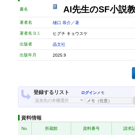
AI先生のSF小
書名
著者名
樋口 恭介／著
著者名ヨミ
ヒグチ キョウスケ
出版者
晶文社
出版年月
2025.9
登録するリスト
ログイン
メモ
資料情報
No.
所蔵館
資料番号
請求