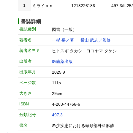
1
ミライｏｎ
1213226186
497.3/ﾋ-25/
書誌詳細
書誌種別
図書（一般）
著者名
一杉 岳／著
横山 武志／監修
著者名ヨミ
ヒトスギ タカシ ヨコヤマ タケシ
出版者
医歯薬出版
出版年月
2025.9
ページ数
111p
大きさ
29cm
ISBN
4-263-44766-6
分類記号
497.3
書名
希少疾患における頭頸部外科麻酔