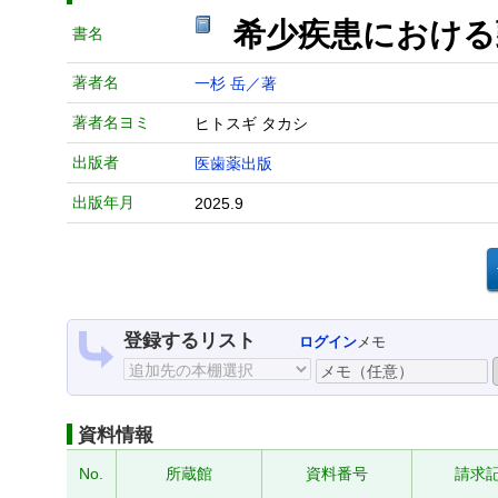
希少疾患におけ
書名
著者名
一杉 岳／著
著者名ヨミ
ヒトスギ タカシ
出版者
医歯薬出版
出版年月
2025.9
登録するリスト
ログイン
メモ
資料情報
No.
所蔵館
資料番号
請求