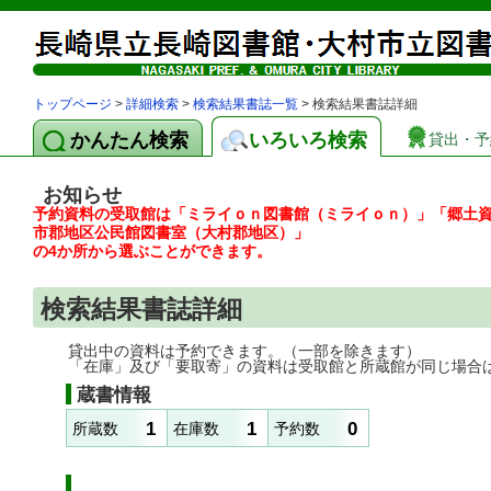
トップページ
>
詳細検索
>
検索結果書誌一覧
> 検索結果書誌詳細
かんたん検索
いろいろ検索
貸出・予
お知らせ
予約資料の受取館は「ミライｏｎ図書館（ミライｏｎ）」「郷土
市郡地区公民館図書室（大村郡地区）」
の4か所から選ぶことができます。
検索結果書誌詳細
貸出中の資料は予約できます。（一部を除きます）
「在庫」及び「要取寄」の資料は受取館と所蔵館が同じ場合
蔵書情報
1
1
0
所蔵数
在庫数
予約数