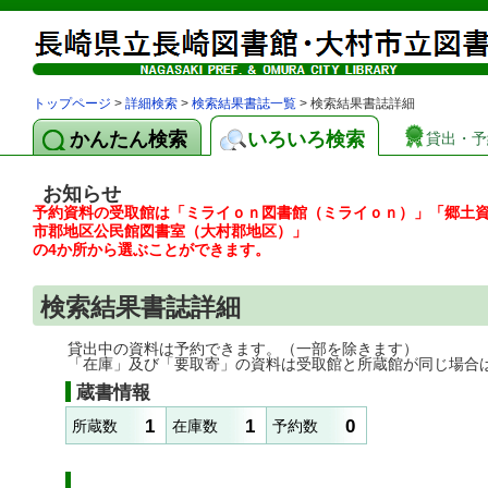
トップページ
>
詳細検索
>
検索結果書誌一覧
> 検索結果書誌詳細
かんたん検索
いろいろ検索
貸出・予
お知らせ
予約資料の受取館は「ミライｏｎ図書館（ミライｏｎ）」「郷土
市郡地区公民館図書室（大村郡地区）」
の4か所から選ぶことができます。
検索結果書誌詳細
貸出中の資料は予約できます。（一部を除きます）
「在庫」及び「要取寄」の資料は受取館と所蔵館が同じ場合
蔵書情報
1
1
0
所蔵数
在庫数
予約数