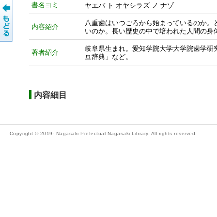
書名ヨミ
ヤエバ ト オヤシラズ ノ ナゾ
八重歯はいつごろから始まっているのか。
内容紹介
いのか。長い歴史の中で培われた人間の身
岐阜県生まれ。愛知学院大学大学院歯学研
著者紹介
豆辞典」など。
内容細目
Copyright © 2019- Nagasaki Prefectual Nagasaki Library. All rights reserved.