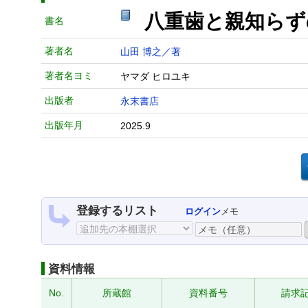
八重歯と親知ら
書名
著者名
山田 博之／著
著者名ヨミ
ヤマダ ヒロユキ
出版者
永末書店
出版年月
2025.9
登録するリスト
ログイン
メモ
資料情報
No.
所蔵館
資料番号
請求