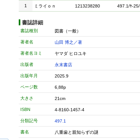
1
ミライｏｎ
1213238280
497.1/ﾔ-25/
書誌詳細
書誌種別
図書（一般）
著者名
山田 博之／著
著者名ヨミ
ヤマダ ヒロユキ
出版者
永末書店
出版年月
2025.9
ページ数
6,88p
大きさ
21cm
ISBN
4-8160-1457-4
分類記号
497.1
書名
八重歯と親知らずの謎