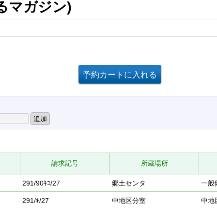
ぷるマガジン)
請求記号
所蔵場所
291/90ｷﾕ/27
郷土センタ
一般
291/ｷ/27
中地区分室
中地