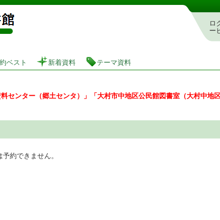
図書館 蔵書検索・予約システム
ロ
ー
約ベスト
新着資料
テーマ資料
資料センター（郷土センタ）」「大村市中地区公民館図書室（大村中地
は予約できません。