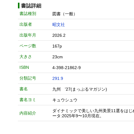
書誌詳細
書誌種別
図書（一般）
出版者
昭文社
出版年月
2026.2
ページ数
167p
大きさ
23cm
ISBN
4-398-21862-9
分類記号
291.9
書名
九州 '27(まっぷるマガジン)
書名ヨミ
キュウシュウ
ダイナミックで美しい九州美景11選をは
内容紹介
ータ:2025年9〜10月現在。