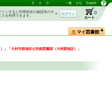
大
中
小
一般
かな
English
0
グインすると利用状況の確認等のサ
ビスを利用できます。
カート
マイ図書館
区）」「大村市郡地区公民館図書室（大村郡地区）」