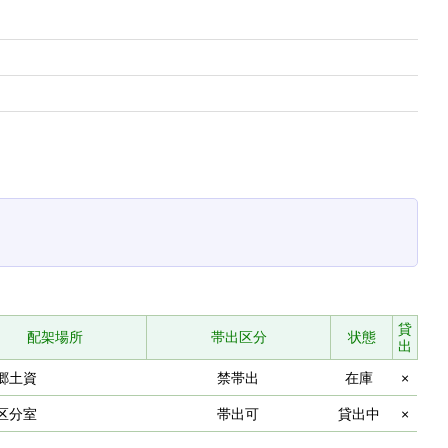
貸
配架場所
帯出区分
状態
出
郷土資
禁帯出
在庫
×
区分室
帯出可
貸出中
×