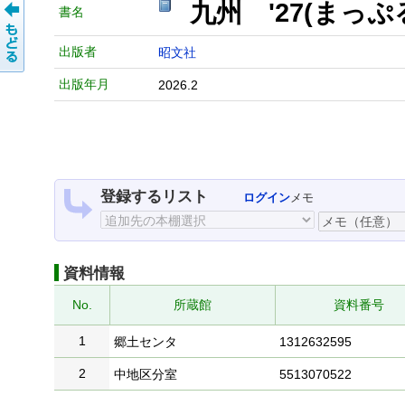
九州 '27(まっ
書名
出版者
昭文社
出版年月
2026.2
登録するリスト
ログイン
メモ
資料情報
No.
所蔵館
資料番号
1
郷土センタ
1312632595
2
中地区分室
5513070522