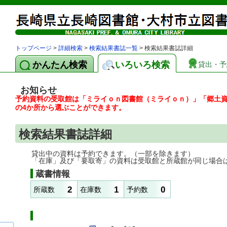
トップページ
>
詳細検索
>
検索結果書誌一覧
> 検索結果書誌詳細
かんたん検索
いろいろ検索
貸出・予
お知らせ
予約資料の受取館は「ミライｏｎ図書館（ミライｏｎ）」「郷土
の4か所から選ぶことができます。
検索結果書誌詳細
貸出中の資料は予約できます。（一部を除きます）
「在庫」及び「要取寄」の資料は受取館と所蔵館が同じ場合
蔵書情報
2
1
0
所蔵数
在庫数
予約数