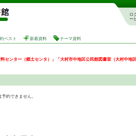
図書館 蔵書検索・予約システム
ロ
ー
約ベスト
新着資料
テーマ資料
資料センター（郷土センタ）」「大村市中地区公民館図書室（大村中地
は予約できません。