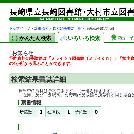
トップページ
>
詳細検索
>
検索結果書誌一覧
> 検索結果書誌詳細
かんたん検索
いろいろ検索
貸出・予
お知らせ
予約資料の受取館は「ミライｏｎ図書館（ミライｏｎ）」「郷土
の4か所から選ぶことができます。
検索結果書誌詳細
貸出中の資料は予約できます。（一部を除きます）
「在庫」及び「要取寄」の資料は受取館と所蔵館が同じ場合
蔵書情報
1
1
0
所蔵数
在庫数
予約数