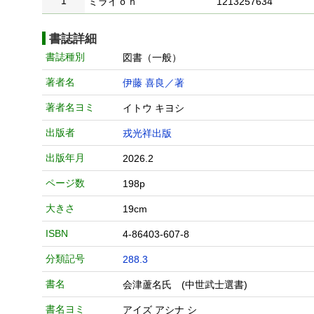
1
ミライｏｎ
1213257634
書誌詳細
書誌種別
図書（一般）
著者名
伊藤 喜良／著
著者名ヨミ
イトウ キヨシ
出版者
戎光祥出版
出版年月
2026.2
ページ数
198p
大きさ
19cm
ISBN
4-86403-607-8
分類記号
288.3
書名
会津蘆名氏 (中世武士選書)
書名ヨミ
アイズ アシナ シ