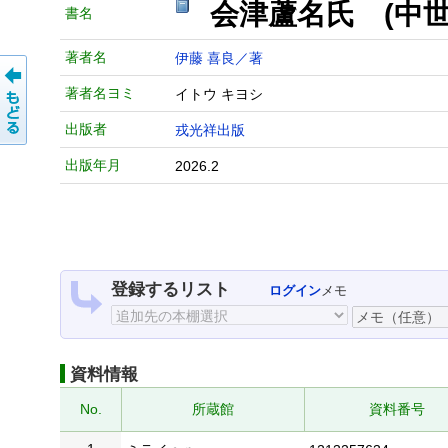
会津蘆名氏 (中世
書名
著者名
伊藤 喜良／著
著者名ヨミ
イトウ キヨシ
出版者
戎光祥出版
出版年月
2026.2
登録するリスト
ログイン
メモ
資料情報
No.
所蔵館
資料番号