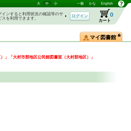
大
中
小
一般
かな
English
0
グインすると利用状況の確認等のサ
ビスを利用できます。
カート
マイ図書館
区）」「大村市郡地区公民館図書室（大村郡地区）」