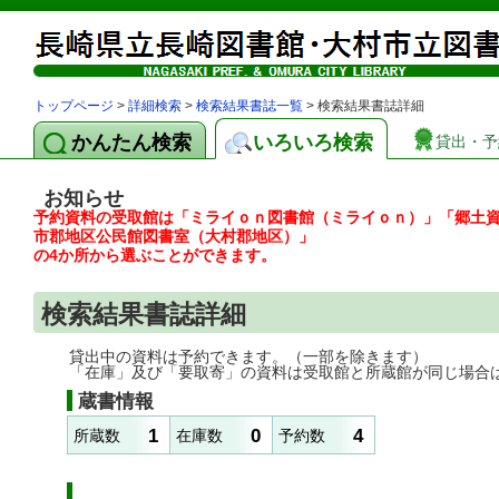
トップページ
>
詳細検索
>
検索結果書誌一覧
> 検索結果書誌詳細
かんたん検索
いろいろ検索
貸出・予
お知らせ
予約資料の受取館は「ミライｏｎ図書館（ミライｏｎ）」「郷土
市郡地区公民館図書室（大村郡地区）」
の4か所から選ぶことができます。
検索結果書誌詳細
貸出中の資料は予約できます。（一部を除きます）
「在庫」及び「要取寄」の資料は受取館と所蔵館が同じ場合
蔵書情報
1
0
4
所蔵数
在庫数
予約数