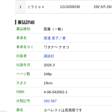
1
ミライｏｎ
1213259230
292.5/ﾜ-26/
書誌詳細
書誌種別
図書（一般）
著者名
渡邊 直子／著
著者名ヨミ
ワタナベ ナオコ
出版者
講談社
出版年月
2026.3
ページ数
248p
大きさ
19cm
ISBN
4-06-542062-1
分類記号
292.587
書名
エベレストは居酒屋です