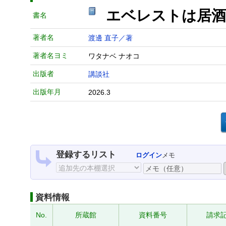
エベレストは居
書名
著者名
渡邊 直子／著
著者名ヨミ
ワタナベ ナオコ
出版者
講談社
出版年月
2026.3
登録するリスト
ログイン
メモ
資料情報
No.
所蔵館
資料番号
請求