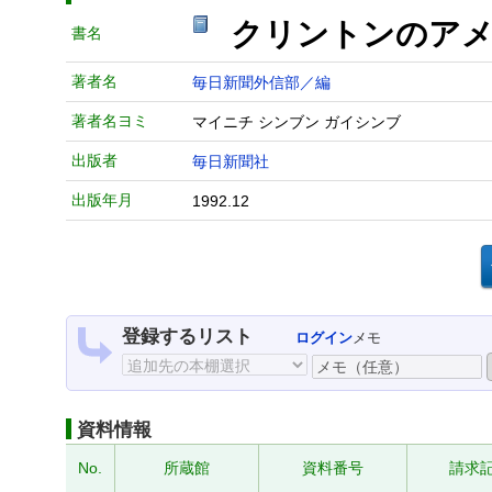
クリントンのア
書名
著者名
毎日新聞外信部／編
著者名ヨミ
マイニチ シンブン ガイシンブ
出版者
毎日新聞社
出版年月
1992.12
登録するリスト
ログイン
メモ
資料情報
No.
所蔵館
資料番号
請求