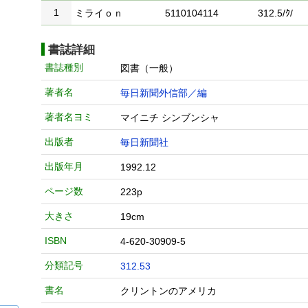
1
ミライｏｎ
5110104114
312.5/ｸ/
書誌詳細
書誌種別
図書（一般）
著者名
毎日新聞外信部／編
著者名ヨミ
マイニチ シンブンシャ
出版者
毎日新聞社
出版年月
1992.12
ページ数
223p
大きさ
19cm
ISBN
4-620-30909-5
分類記号
312.53
書名
クリントンのアメリカ