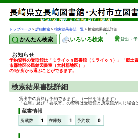
トップページ
>
詳細検索
>
検索結果書誌一覧
> 検索結果書誌詳細
かんたん検索
いろいろ検索
貸出・予
お知らせ
予約資料の受取館は「ミライｏｎ図書館（ミライｏｎ）」「郷土
市郡地区公民館図書室（大村郡地区）」
の4か所から選ぶことができます。
検索結果書誌詳細
貸出中の資料は予約できます。（一部を除きます）
「在庫」及び「要取寄」の資料は受取館と所蔵館が同じ場合
蔵書情報
1
1
0
所蔵数
在庫数
予約数