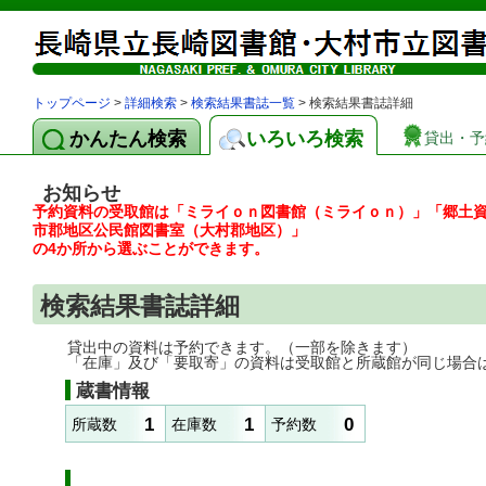
トップページ
>
詳細検索
>
検索結果書誌一覧
> 検索結果書誌詳細
かんたん検索
いろいろ検索
貸出・予
お知らせ
予約資料の受取館は「ミライｏｎ図書館（ミライｏｎ）」「郷土
市郡地区公民館図書室（大村郡地区）」
の4か所から選ぶことができます。
検索結果書誌詳細
貸出中の資料は予約できます。（一部を除きます）
「在庫」及び「要取寄」の資料は受取館と所蔵館が同じ場合
蔵書情報
1
1
0
所蔵数
在庫数
予約数