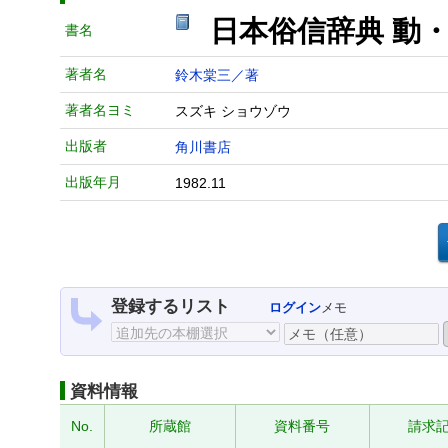
日本俗信辞典 動
書名
著者名
鈴木棠三／著
著者名ヨミ
スズキ ショウゾウ
出版者
角川書店
出版年月
1982.11
登録するリスト
ログイン
メモ
資料情報
No.
所蔵館
資料番号
請求