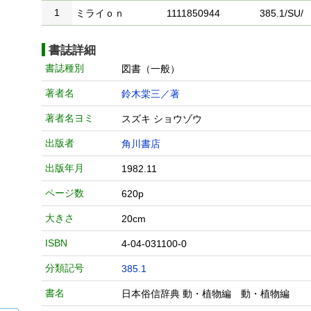
1
ミライｏｎ
1111850944
385.1/SU/
書誌詳細
書誌種別
図書（一般）
著者名
鈴木棠三／著
著者名ヨミ
スズキ ショウゾウ
出版者
角川書店
出版年月
1982.11
ページ数
620p
大きさ
20cm
ISBN
4-04-031100-0
分類記号
385.1
書名
日本俗信辞典 動・植物編 動・植物編