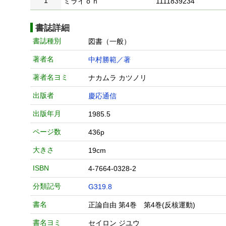
1
ミライｏｎ
1111839234
書誌詳細
書誌種別
図書（一般）
著者名
中村勝範／著
著者名ヨミ
ナカムラ カツノリ
出版者
慶応通信
出版年月
1985.5
ページ数
436p
大きさ
19cm
ISBN
4-7664-0328-2
分類記号
G319.8
書名
正論自由 第4巻 第4巻(反核運動)
書名ヨミ
セイロン ジユウ