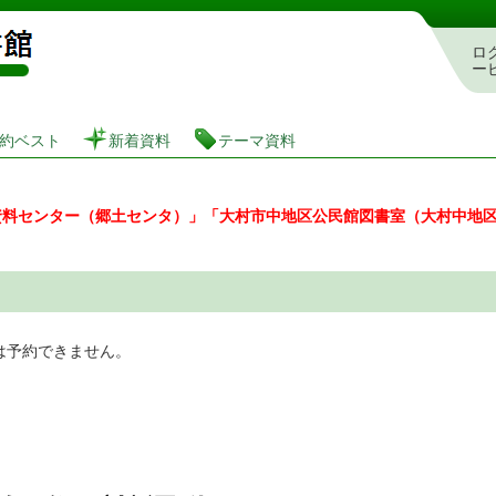
図書館 蔵書検索・予約システム
ロ
ー
約ベスト
新着資料
テーマ資料
資料センター（郷土センタ）」「大村市中地区公民館図書室（大村中地
は予約できません。