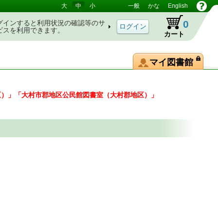
大
中
小
一般
かな
English
0
グインすると利用状況の確認等のサ
ビスを利用できます。
カート
マイ図書館
区）」「大村市郡地区公民館図書室（大村郡地区）」