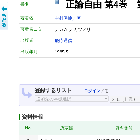
正論自由 第4巻 
書名
著者名
中村勝範／著
著者名ヨミ
ナカムラ カツノリ
出版者
慶応通信
出版年月
1985.5
登録するリスト
ログイン
メモ
資料情報
No.
所蔵館
資料番号