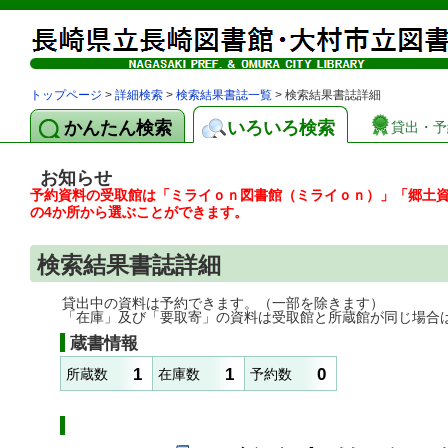
トップページ
>
詳細検索
>
検索結果書誌一覧
> 検索結果書誌詳細
かんたん検索
いろいろ検索
貸出・予
お知らせ
予約資料の受取館は「ミライｏｎ図書館（ミライｏｎ）」「郷土
の4か所から選ぶことができます。
検索結果書誌詳細
貸出中の資料は予約できます。（一部を除きます）
「在庫」及び「要取寄」の資料は受取館と所蔵館が同じ場合
蔵書情報
1
1
0
所蔵数
在庫数
予約数