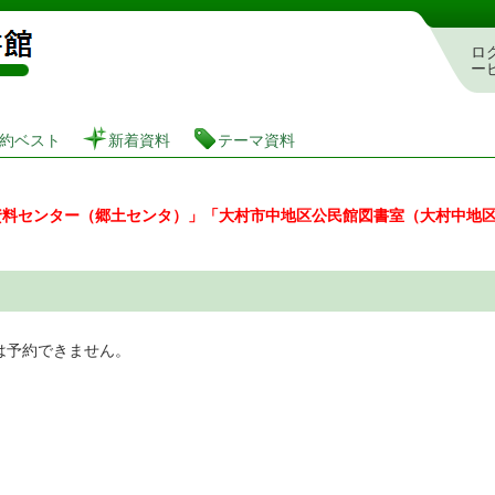
図書館 蔵書検索・予約システム
ロ
ー
約ベスト
新着資料
テーマ資料
資料センター（郷土センタ）」「大村市中地区公民館図書室（大村中地
は予約できません。