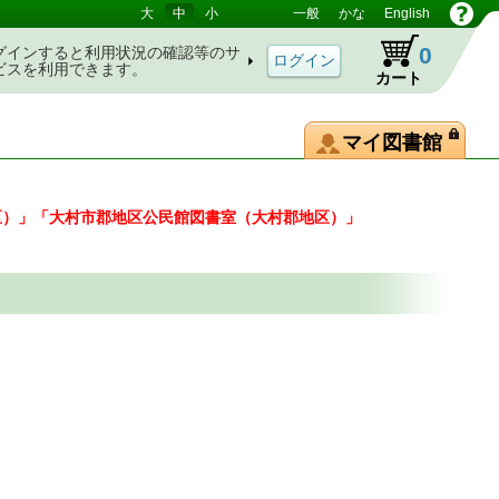
大
中
小
一般
かな
English
0
グインすると利用状況の確認等のサ
ビスを利用できます。
カート
マイ図書館
区）」「大村市郡地区公民館図書室（大村郡地区）」