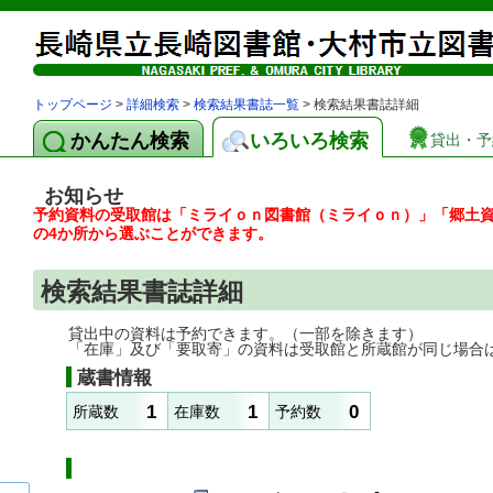
トップページ
>
詳細検索
>
検索結果書誌一覧
> 検索結果書誌詳細
かんたん検索
いろいろ検索
貸出・予
お知らせ
予約資料の受取館は「ミライｏｎ図書館（ミライｏｎ）」「郷土
の4か所から選ぶことができます。
検索結果書誌詳細
貸出中の資料は予約できます。（一部を除きます）
「在庫」及び「要取寄」の資料は受取館と所蔵館が同じ場合
蔵書情報
1
1
0
所蔵数
在庫数
予約数