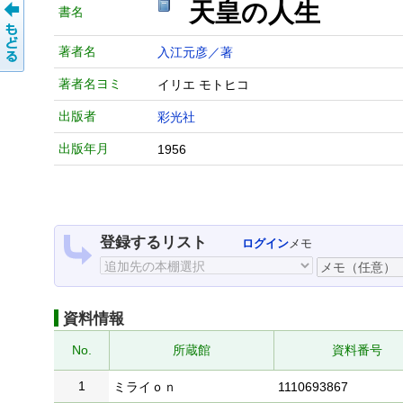
天皇の人生
書名
著者名
入江元彦／著
著者名ヨミ
イリエ モトヒコ
出版者
彩光社
出版年月
1956
登録するリスト
ログイン
メモ
資料情報
No.
所蔵館
資料番号
1
ミライｏｎ
1110693867