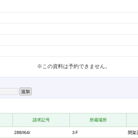
※この資料は予約できません。
請求記号
所蔵場所
288/I64/
３F
閉架