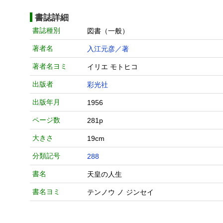
書誌詳細
書誌種別
図書（一般）
著者名
入江元彦／著
著者名ヨミ
イリエ モトヒコ
出版者
彩光社
出版年月
1956
ページ数
281p
大きさ
19cm
分類記号
288
書名
天皇の人生
書名ヨミ
テンノウ ノ ジンセイ