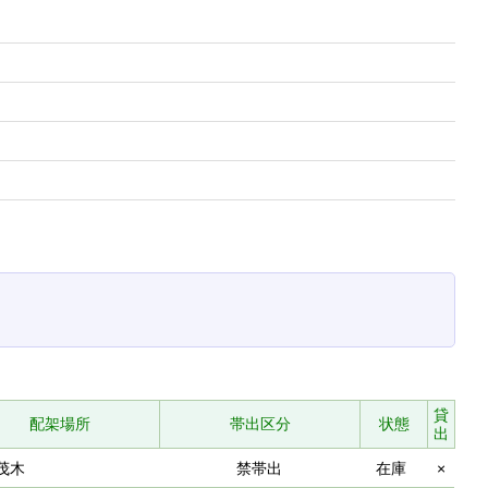
貸
配架場所
帯出区分
状態
出
茂木
禁帯出
在庫
×