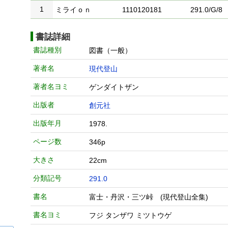
1
ミライｏｎ
1110120181
291.0/G/8
書誌詳細
書誌種別
図書（一般）
著者名
現代登山
著者名ヨミ
ゲンダイトザン
出版者
創元社
出版年月
1978.
ページ数
346p
大きさ
22cm
分類記号
291.0
書名
富士・丹沢・三ツ峠 (現代登山全集)
書名ヨミ
フジ タンザワ ミツトウゲ