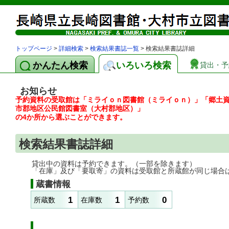
トップページ
>
詳細検索
>
検索結果書誌一覧
> 検索結果書誌詳細
かんたん検索
いろいろ検索
貸出・予
お知らせ
予約資料の受取館は「ミライｏｎ図書館（ミライｏｎ）」「郷土
市郡地区公民館図書室（大村郡地区）」
の4か所から選ぶことができます。
検索結果書誌詳細
貸出中の資料は予約できます。（一部を除きます）
「在庫」及び「要取寄」の資料は受取館と所蔵館が同じ場合
蔵書情報
1
1
0
所蔵数
在庫数
予約数