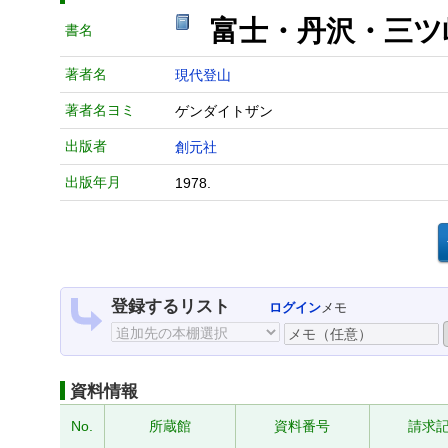
富士・丹沢・三ツ
書名
著者名
現代登山
著者名ヨミ
ゲンダイトザン
出版者
創元社
出版年月
1978.
登録するリスト
ログイン
メモ
資料情報
No.
所蔵館
資料番号
請求