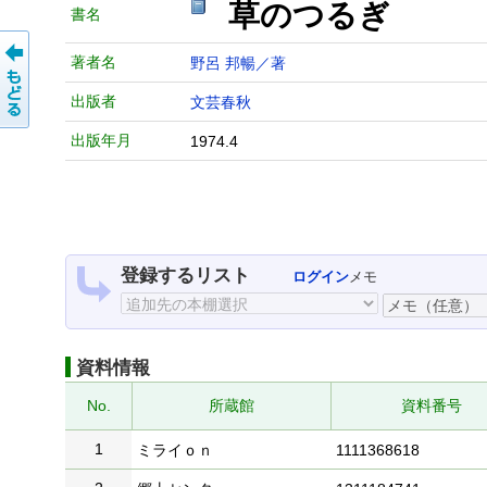
草のつるぎ
書名
著者名
野呂 邦暢／著
出版者
文芸春秋
出版年月
1974.4
登録するリスト
ログイン
メモ
資料情報
No.
所蔵館
資料番号
1
ミライｏｎ
1111368618