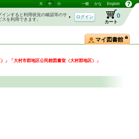
大
中
小
一般
かな
English
0
グインすると利用状況の確認等のサ
ビスを利用できます。
カート
マイ図書館
区）」「大村市郡地区公民館図書室（大村郡地区）」