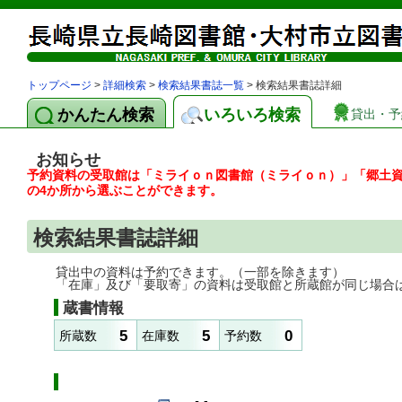
トップページ
>
詳細検索
>
検索結果書誌一覧
> 検索結果書誌詳細
かんたん検索
いろいろ検索
貸出・予
お知らせ
予約資料の受取館は「ミライｏｎ図書館（ミライｏｎ）」「郷土
の4か所から選ぶことができます。
検索結果書誌詳細
貸出中の資料は予約できます。（一部を除きます）
「在庫」及び「要取寄」の資料は受取館と所蔵館が同じ場合
蔵書情報
5
5
0
所蔵数
在庫数
予約数