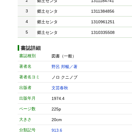
2
郷土センタ
1311184741
3
郷土センタ
1311384856
4
郷土センタ
1310961251
5
郷土センタ
1310335508
書誌詳細
書誌種別
図書（一般）
著者名
野呂 邦暢／著
著者名ヨミ
ノロ クニノブ
出版者
文芸春秋
出版年月
1974.4
ページ数
225p
大きさ
20cm
分類記号
913.6