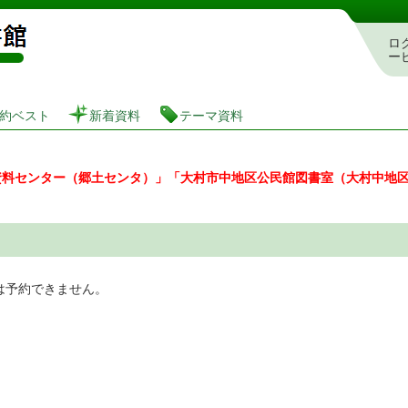
図書館 蔵書検索・予約システム
ロ
ー
約ベスト
新着資料
テーマ資料
資料センター（郷土センタ）」「大村市中地区公民館図書室（大村中地
は予約できません。