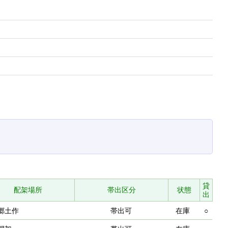
貸
配架場所
帯出区分
状態
出
郷土作
帯出可
在庫
○