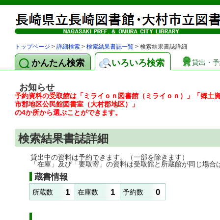
トップページ
>
詳細検索
>
検索結果書誌一覧
> 検索結果書誌詳細
かんたん検索
いろいろ検索
貸出・予
お知らせ
予約資料の受取館は「ミライｏｎ図書館（ミライｏｎ）」「郷土
市郡地区公民館図書室（大村郡地区）」
の4か所から選ぶことができます。
検索結果書誌詳細
貸出中の資料は予約できます。（一部を除きます）
「在庫」及び「要取寄」の資料は受取館と所蔵館が同じ場合
蔵書情報
1
1
0
所蔵数
在庫数
予約数