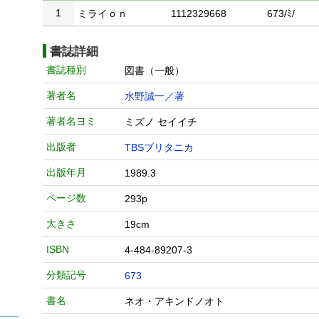
1
ミライｏｎ
1112329668
673/ﾐ/
書誌詳細
書誌種別
図書（一般）
著者名
水野誠一／著
著者名ヨミ
ミズノ セイイチ
出版者
TBSブリタニカ
出版年月
1989.3
ページ数
293p
大きさ
19cm
ISBN
4-484-89207-3
分類記号
673
書名
ネオ・アキンドノオト