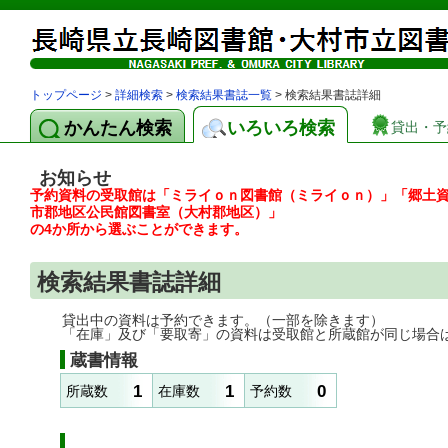
トップページ
>
詳細検索
>
検索結果書誌一覧
> 検索結果書誌詳細
かんたん検索
いろいろ検索
貸出・予
お知らせ
予約資料の受取館は「ミライｏｎ図書館（ミライｏｎ）」「郷土
市郡地区公民館図書室（大村郡地区）」
の4か所から選ぶことができます。
検索結果書誌詳細
貸出中の資料は予約できます。（一部を除きます）
「在庫」及び「要取寄」の資料は受取館と所蔵館が同じ場合
蔵書情報
1
1
0
所蔵数
在庫数
予約数