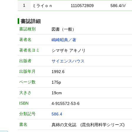
1
ミライｏｎ
1110572809
586.4/ｼ/
書誌詳細
書誌種別
図書（一般）
著者名
嶋崎昭典／著
著者名ヨミ
シマザキ アキノリ
出版者
サイエンスハウス
出版年月
1992.6
ページ数
175p
大きさ
19cm
ISBN
4-915572-53-6
分類記号
586.4
書名
真綿の文化誌 (昆虫利用科学シリーズ)