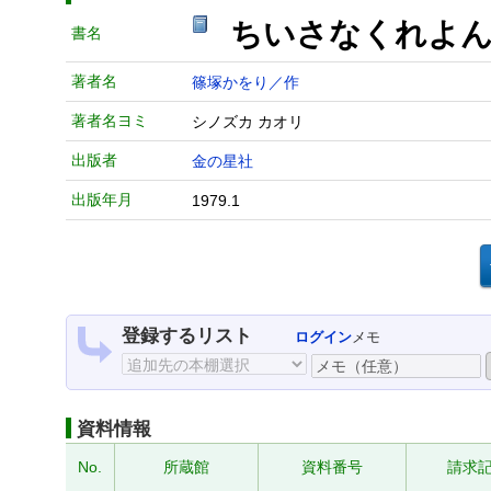
ちいさなくれよん
書名
著者名
篠塚かをり／作
著者名ヨミ
シノズカ カオリ
出版者
金の星社
出版年月
1979.1
登録するリスト
ログイン
メモ
資料情報
No.
所蔵館
資料番号
請求