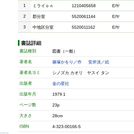
1
ミライｏｎ
1210405658
E/ﾔ/
2
郡分室
5520061144
E/ﾔ/
3
中地区分室
5520011162
E/ﾔ/
書誌詳細
書誌種別
図書（一般）
著者名
篠塚かをり／作
安井淡／絵
著者名ヨミ
シノズカ カオリ ヤスイ タン
出版者
金の星社
出版年月
1979.1
ページ数
23p
大きさ
28cm
ISBN
4-323-00166-5