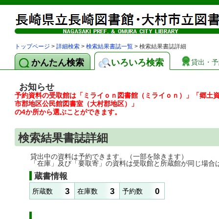
トップページ
>
詳細検索
>
検索結果書誌一覧
> 検索結果書誌詳細
かんたん検索
いろいろ検索
貸出・予
お知らせ
予約資料の受取館は「ミライｏｎ図書館（ミライｏｎ）」「郷土
市郡地区公民館図書室（大村郡地区）」
の4か所から選ぶことができます。
検索結果書誌詳細
貸出中の資料は予約できます。（一部を除きます）
「在庫」及び「要取寄」の資料は受取館と所蔵館が同じ場合
蔵書情報
3
3
0
所蔵数
在庫数
予約数