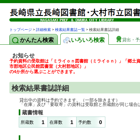
トップページ
>
詳細検索
>
検索結果書誌一覧
> 検索結果書誌詳細
かんたん検索
いろいろ検索
貸出・予
お知らせ
予約資料の受取館は「ミライｏｎ図書館（ミライｏｎ）」「郷土
市郡地区公民館図書室（大村郡地区）」
の4か所から選ぶことができます。
検索結果書誌詳細
貸出中の資料は予約できます。（一部を除きます）
「在庫」及び「要取寄」の資料は受取館と所蔵館が同じ場合
蔵書情報
1
1
0
所蔵数
在庫数
予約数