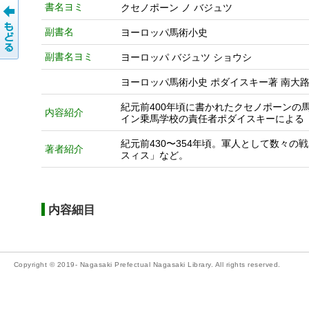
書名ヨミ
クセノポーン ノ バジュツ
副書名
ヨーロッパ馬術小史
副書名ヨミ
ヨーロッパ バジュツ ショウシ
ヨーロッパ馬術小史 ポダイスキー著 南大路謙一
紀元前400年頃に書かれたクセノポーン
内容紹介
イン乗馬学校の責任者ポダイスキーによる
紀元前430〜354年頃。軍人として数々
著者紹介
スィス」など。
内容細目
Copyright © 2019- Nagasaki Prefectual Nagasaki Library. All rights reserved.