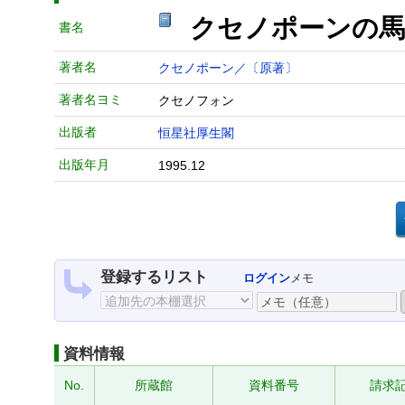
クセノポーンの
書名
著者名
クセノポーン／〔原著〕
著者名ヨミ
クセノフォン
出版者
恒星社厚生閣
出版年月
1995.12
登録するリスト
ログイン
メモ
資料情報
No.
所蔵館
資料番号
請求