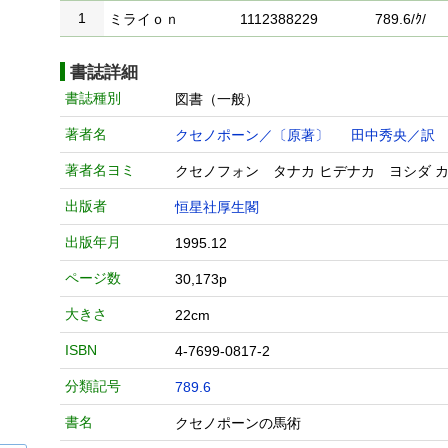
1
ミライｏｎ
1112388229
789.6/ｸ/
書誌詳細
書誌種別
図書（一般）
著者名
クセノポーン／〔原著〕
田中秀央／訳
著者名ヨミ
クセノフォン タナカ ヒデナカ ヨシダ 
出版者
恒星社厚生閣
出版年月
1995.12
ページ数
30,173p
大きさ
22cm
ISBN
4-7699-0817-2
分類記号
789.6
書名
クセノポーンの馬術