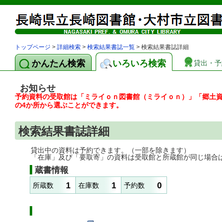
トップページ
>
詳細検索
>
検索結果書誌一覧
> 検索結果書誌詳細
かんたん検索
いろいろ検索
貸出・予
お知らせ
予約資料の受取館は「ミライｏｎ図書館（ミライｏｎ）」「郷土
の4か所から選ぶことができます。
検索結果書誌詳細
貸出中の資料は予約できます。（一部を除きます）
「在庫」及び「要取寄」の資料は受取館と所蔵館が同じ場合
蔵書情報
1
1
0
所蔵数
在庫数
予約数