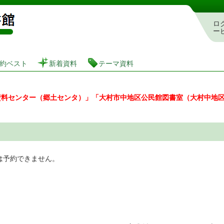
図書館 蔵書検索・予約システム
ロ
ー
約ベスト
新着資料
テーマ資料
資料センター（郷土センタ）」「大村市中地区公民館図書室（大村中地
は予約できません。