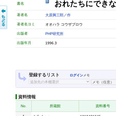
おれたちにできな
書名
著者名
大原興三郎／作
著者名ヨミ
オオハラ コウザブロウ
出版者
PHP研究所
出版年月
1996.3
登録するリスト
ログイン
メモ
資料情報
No.
所蔵館
資料番号