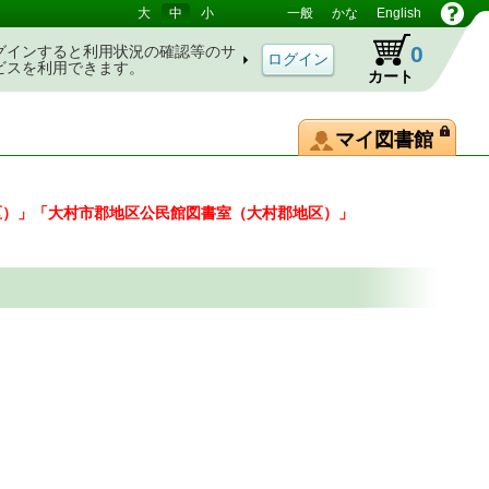
大
中
小
一般
かな
English
0
グインすると利用状況の確認等のサ
ビスを利用できます。
カート
マイ図書館
区）」「大村市郡地区公民館図書室（大村郡地区）」