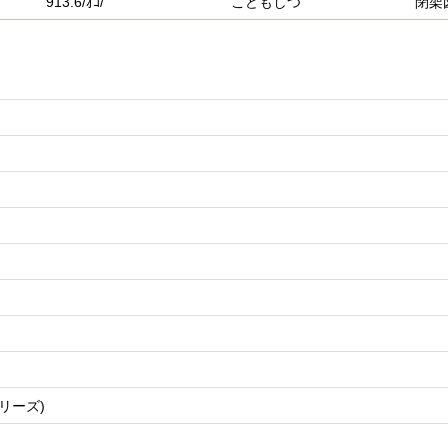
913.6/ｵｺ/
こどもしつ
閉架
ウ
リーズ)