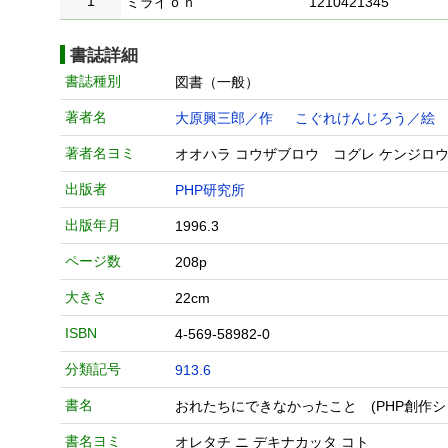
1
ミライｏｎ
1210421345
書誌詳細
書誌種別
図書（一般）
著者名
大原興三郎／作
こぐれけんじろう／絵
著者名ヨミ
オオハラ コウザブロウ コグレ ケンジロ
出版者
PHP研究所
出版年月
1996.3
ページ数
208p
大きさ
22cm
ISBN
4-569-58982-0
分類記号
913.6
書名
おれたちにできなかったこと (PHP創作シ
書名ヨミ
オレタチ ニ デキナカッタ コト