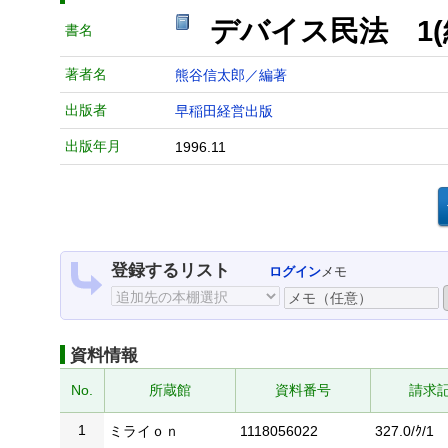
デバイス民法 1
書名
著者名
熊谷信太郎／編著
出版者
早稲田経営出版
出版年月
1996.11
登録するリスト
ログイン
メモ
資料情報
No.
所蔵館
資料番号
請求
1
ミライｏｎ
1118056022
327.0/ｸ/1