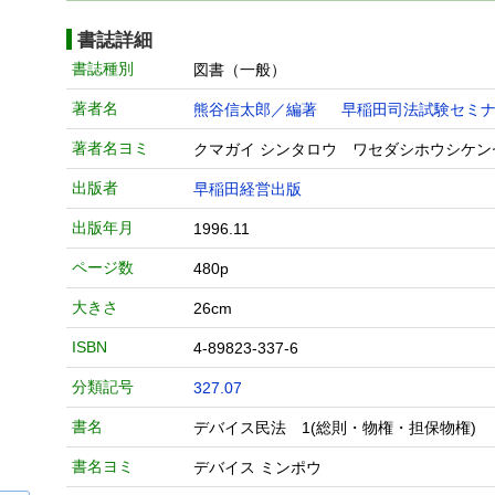
書誌詳細
書誌種別
図書（一般）
著者名
熊谷信太郎／編著
早稲田司法試験セミ
著者名ヨミ
クマガイ シンタロウ ワセダシホウシケ
出版者
早稲田経営出版
出版年月
1996.11
ページ数
480p
大きさ
26cm
ISBN
4-89823-337-6
分類記号
327.07
書名
デバイス民法 1(総則・物権・担保物権)
書名ヨミ
デバイス ミンポウ