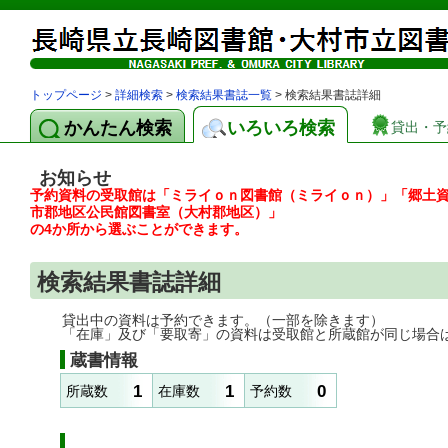
トップページ
>
詳細検索
>
検索結果書誌一覧
> 検索結果書誌詳細
かんたん検索
いろいろ検索
貸出・予
お知らせ
予約資料の受取館は「ミライｏｎ図書館（ミライｏｎ）」「郷土
市郡地区公民館図書室（大村郡地区）」
の4か所から選ぶことができます。
検索結果書誌詳細
貸出中の資料は予約できます。（一部を除きます）
「在庫」及び「要取寄」の資料は受取館と所蔵館が同じ場合
蔵書情報
1
1
0
所蔵数
在庫数
予約数