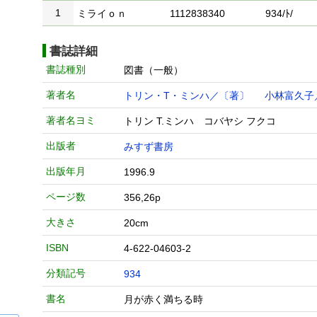
1
ミライｏｎ
1112838340
934/ﾄ/
書誌詳細
書誌種別
図書（一般）
著者名
トリン・T・ミンハ／〔著〕
小林富久子
著者名ヨミ
トリン T.ミンハ コバヤシ フクコ
出版者
みすず書房
出版年月
1996.9
ページ数
356,26p
大きさ
20cm
ISBN
4-622-04603-2
分類記号
934
書名
月が赤く満ちる時