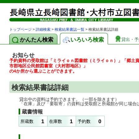
トップページ
>
詳細検索
>
検索結果書誌一覧
> 検索結果書誌詳細
かんたん検索
いろいろ検索
貸出・予
お知らせ
予約資料の受取館は「ミライｏｎ図書館（ミライｏｎ）」「郷土
市郡地区公民館図書室（大村郡地区）」
の4か所から選ぶことができます。
検索結果書誌詳細
貸出中の資料は予約できます。（一部を除きます）
「在庫」及び「要取寄」の資料は受取館と所蔵館が同じ場合
蔵書情報
1
1
0
所蔵数
在庫数
予約数