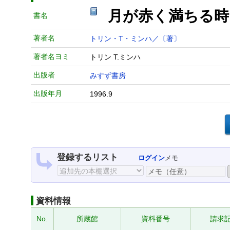
月が赤く満ちる
書名
著者名
トリン・T・ミンハ／〔著〕
著者名ヨミ
トリン T.ミンハ
出版者
みすず書房
出版年月
1996.9
登録するリスト
ログイン
メモ
資料情報
No.
所蔵館
資料番号
請求