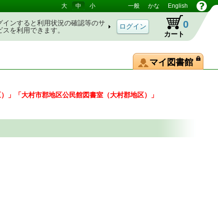
大
中
小
一般
かな
English
0
グインすると利用状況の確認等のサ
ビスを利用できます。
カート
マイ図書館
区）」「大村市郡地区公民館図書室（大村郡地区）」