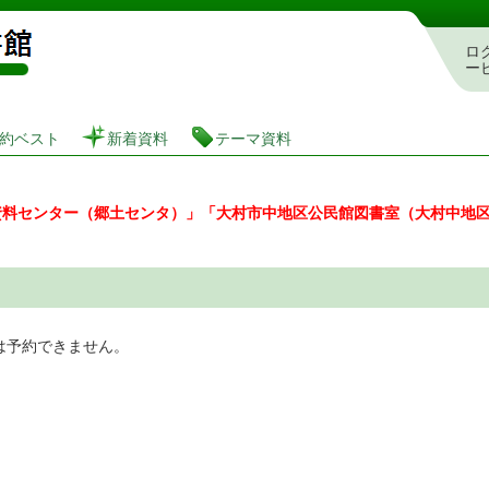
図書館 蔵書検索・予約システム
ロ
ー
約ベスト
新着資料
テーマ資料
資料センター（郷土センタ）」「大村市中地区公民館図書室（大村中地
は予約できません。