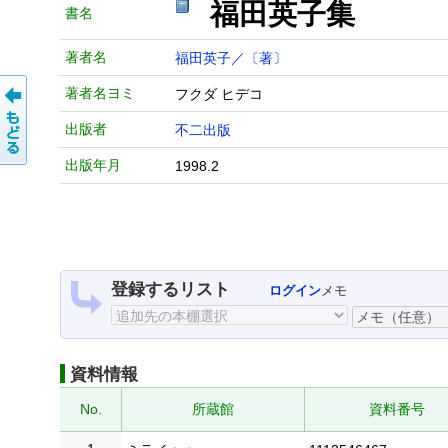
福田英子集
書名
著者名
福田英子／〔著〕
著者名ヨミ
フクダ ヒデコ
出版者
不二出版
出版年月
1998.2
登録するリスト
ログイン
メモ
資料情報
No.
所蔵館
資料番号