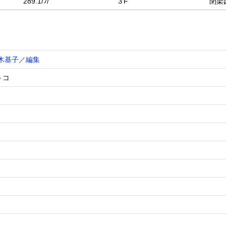
289.1/ﾌ/
３F
閉架
木基子／編集
トコ