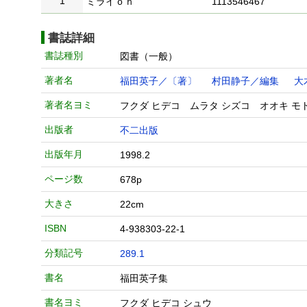
1
ミライｏｎ
1113546467
書誌詳細
書誌種別
図書（一般）
著者名
福田英子／〔著〕
村田静子／編集
大
著者名ヨミ
フクダ ヒデコ ムラタ シズコ オオキ モ
出版者
不二出版
出版年月
1998.2
ページ数
678p
大きさ
22cm
ISBN
4-938303-22-1
分類記号
289.1
書名
福田英子集
書名ヨミ
フクダ ヒデコ シュウ