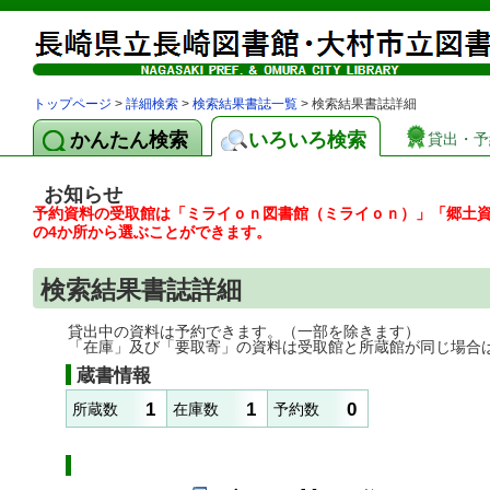
トップページ
>
詳細検索
>
検索結果書誌一覧
> 検索結果書誌詳細
かんたん検索
いろいろ検索
貸出・予
お知らせ
予約資料の受取館は「ミライｏｎ図書館（ミライｏｎ）」「郷土
の4か所から選ぶことができます。
検索結果書誌詳細
貸出中の資料は予約できます。（一部を除きます）
「在庫」及び「要取寄」の資料は受取館と所蔵館が同じ場合
蔵書情報
1
1
0
所蔵数
在庫数
予約数