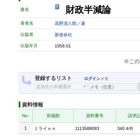
財政半減論
書名
著者名
高野清八郎／著
出版者
新使命社
出版年月
1958.01
※この
登録するリスト
ログイン
メモ
資料情報
No.
所蔵館
資料番号
請求
1
ミライｏｎ
1113588083
340.4/ﾀ/