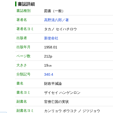
書誌詳細
書誌種別
図書（一般）
著者名
高野清八郎／著
著者名ヨミ
タカノ セイハチロウ
出版者
新使命社
出版年月
1958.01
ページ数
212p
大きさ
19㎝
分類記号
340.4
書名
財政半減論
書名ヨミ
ザイセイ ハンゲンロン
副書名
官僚亡国の実状
副書名ヨミ
カンリョウ ボウコク ノ ジツジョウ