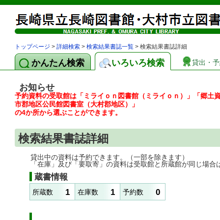
トップページ
>
詳細検索
>
検索結果書誌一覧
> 検索結果書誌詳細
かんたん検索
いろいろ検索
貸出・予
お知らせ
予約資料の受取館は「ミライｏｎ図書館（ミライｏｎ）」「郷土
市郡地区公民館図書室（大村郡地区）」
の4か所から選ぶことができます。
検索結果書誌詳細
貸出中の資料は予約できます。（一部を除きます）
「在庫」及び「要取寄」の資料は受取館と所蔵館が同じ場合
蔵書情報
1
1
0
所蔵数
在庫数
予約数