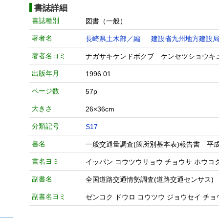
書誌詳細
書誌種別
図書（一般）
著者名
長崎県土木部／編
建設省九州地方建設
著者名ヨミ
ナガサキケンドボクブ ケンセツショウキ
出版年月
1996.01
ページ数
57p
大きさ
26×36cm
分類記号
S17
書名
一般交通量調査(箇所別基本表)報告書 平成
書名ヨミ
イッパン コウツウリョウ チョウサ ホウコ
副書名
全国道路交通情勢調査(道路交通センサス)
副書名ヨミ
ゼンコク ドウロ コウツウ ジョウセイ チョ