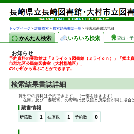
トップページ
>
詳細検索
>
検索結果書誌一覧
> 検索結果書誌詳細
かんたん検索
いろいろ検索
貸出・予
お知らせ
予約資料の受取館は「ミライｏｎ図書館（ミライｏｎ）」「郷土
市郡地区公民館図書室（大村郡地区）」
の4か所から選ぶことができます。
検索結果書誌詳細
貸出中の資料は予約できます。（一部を除きます）
「在庫」及び「要取寄」の資料は受取館と所蔵館が同じ場合
蔵書情報
1
1
0
所蔵数
在庫数
予約数