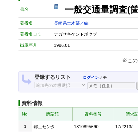
一般交通量調査(
書名
著者名
長崎県土木部／編
著者名ヨミ
ナガサキケンドボクブ
出版年月
1996.01
※この
登録するリスト
ログイン
メモ
資料情報
No.
所蔵館
資料番号
請求
1
郷土センタ
1310895690
17/2213/