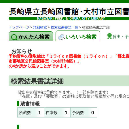
トップページ
>
詳細検索
>
検索結果書誌一覧
> 検索結果書誌詳細
かんたん検索
いろいろ検索
貸出・予
お知らせ
予約資料の受取館は「ミライｏｎ図書館（ミライｏｎ）」「郷土
市郡地区公民館図書室（大村郡地区）」
の4か所から選ぶことができます。
検索結果書誌詳細
貸出中の資料は予約できます。（一部を除きます）
「在庫」及び「要取寄」の資料は受取館と所蔵館が同じ場合
蔵書情報
1
1
0
所蔵数
在庫数
予約数