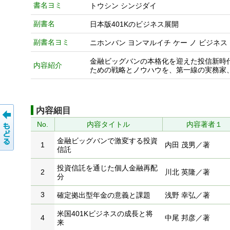
書名ヨミ
トウシン シンジダイ
副書名
日本版401Kのビジネス展開
副書名ヨミ
ニホンバン ヨンマルイチ ケー ノ ビジネス
金融ビッグバンの本格化を迎えた投信新時
内容紹介
ための戦略とノウハウを、第一線の実務家
内容細目
No.
内容タイトル
内容著者１
金融ビッグバンで激変する投資
1
内田 茂男／著
信託
投資信託を通じた個人金融再配
2
川北 英隆／著
分
3
確定拠出型年金の意義と課題
浅野 幸弘／著
米国401Kビジネスの成長と将
4
中尾 邦彦／著
来