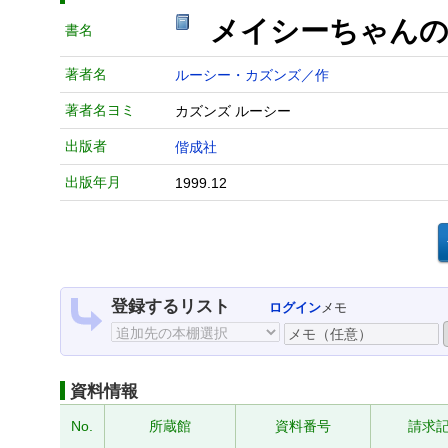
メイシーちゃん
書名
著者名
ルーシー・カズンズ／作
著者名ヨミ
カズンズ ルーシー
出版者
偕成社
出版年月
1999.12
登録するリスト
ログイン
メモ
資料情報
No.
所蔵館
資料番号
請求