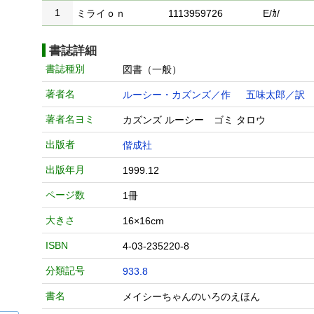
1
ミライｏｎ
1113959726
E/ｶ/
書誌詳細
書誌種別
図書（一般）
著者名
ルーシー・カズンズ／作
五味太郎／訳
著者名ヨミ
カズンズ ルーシー ゴミ タロウ
出版者
偕成社
出版年月
1999.12
ページ数
1冊
大きさ
16×16cm
ISBN
4-03-235220-8
分類記号
933.8
書名
メイシーちゃんのいろのえほん