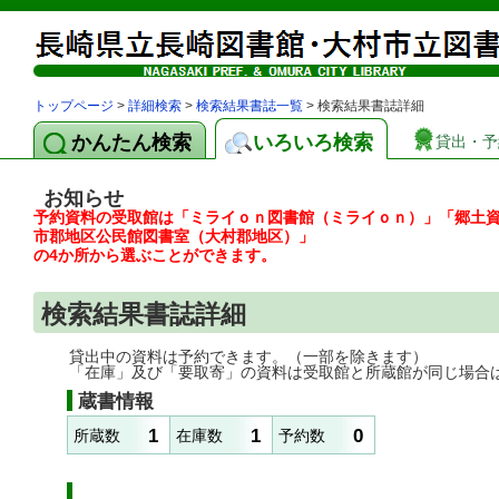
トップページ
>
詳細検索
>
検索結果書誌一覧
> 検索結果書誌詳細
かんたん検索
いろいろ検索
貸出・予
お知らせ
予約資料の受取館は「ミライｏｎ図書館（ミライｏｎ）」「郷土
市郡地区公民館図書室（大村郡地区）」
の4か所から選ぶことができます。
検索結果書誌詳細
貸出中の資料は予約できます。（一部を除きます）
「在庫」及び「要取寄」の資料は受取館と所蔵館が同じ場合
蔵書情報
1
1
0
所蔵数
在庫数
予約数